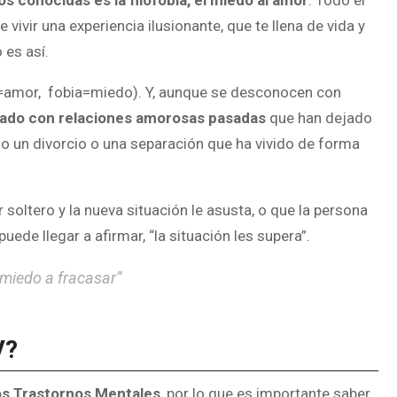
s conocidas es la filofobia, el miedo al amor
. Todo el
vir una experiencia ilusionante, que te llena de vida y
 es así.
o=amor, fobia=miedo). Y, aunque se desconocen con
nado con relaciones amorosas pasadas
que han dejado
o un divorcio o una separación que ha vivido de forma
oltero y la nueva situación le asusta, o que la persona
uede llegar a afirmar, “la situación les supera”.
 miedo a fracasar”
V?
los Trastornos Mentales
, por lo que es importante saber