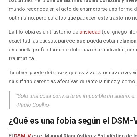
oscuridad. Pero
una de las más fobias curiosas y meno
mundo reconoce en el acto de enamorarse una forma de vi
optimismo, pero para los que padecen este trastorno no
La filofobia es un trastorno de
ansiedad
(del griego fil
exactitud las causas,
parece que pueda estar relacio
una huella profundamente dolorosa en el individuo, com
traumática.
También puede deberse a que está acostumbrado a vivir s
ha sufrido carencias afectivas durante la niñez y, como p
“Solo una cosa convierte en imposible un sueño: el
-Paulo Coelho-
¿Qué es una fobia según el DSM-
El
DSM-V
es el Manual Diagnóstico y Estadístico de 