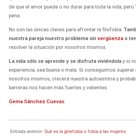
de que el amor puede o no durar para toda la vida, pero
pena.
No son las únicas claves para afrontar la filofobia.
Tamb
nuestra pareja nuestro problema sin
vergüenza
o te
resolver la situación por nosotros mismos.
La vida sólo se aprende y se disfruta viviéndola
y si n
experiencia, sea buena o mala. Si conseguimos superar
nosotros mismos, crecerá nuestra autoestima y probab
barreras nos hacen más fuertes y valientes.
Gema Sánchez Cuevas
.
2024-
09-
Entrada anterior:
Qué es la ginefobia o fobia a las mujeres