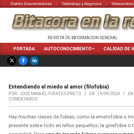
Saltar
Distrito Emprendedores
Teletrabajo y Negocios
Telesecretari
al
contenido
BITACORA
REVISTA DE INFORMACION GENERAL
EN
PORTADA
AUTOCONOCIMIENTO
CALIDAD DE 
Menú
LA
de
RED
navegación
principal
Entendiendo el miedo al amor (filofobia)
POR:
JOSE MANUEL FUENTES PRIETO
EN:
19/09/2024
EN:
COMENTARIOS
Hay muchas clases de fobias, como la emetofobia o mie
presente sobre todo en niños pequeños; la ginefobia o t