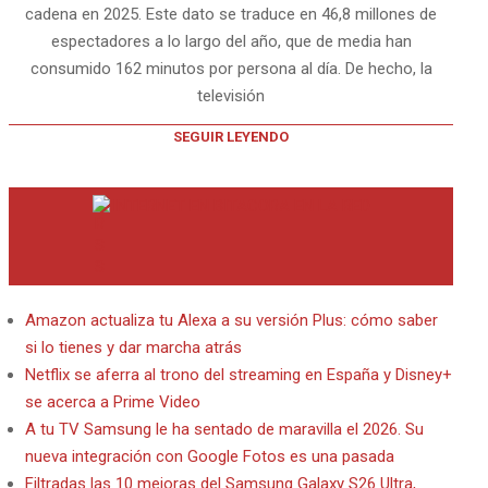
cadena en 2025. Este dato se traduce en 46,8 millones de
espectadores a lo largo del año, que de media han
consumido 162 minutos por persona al día. De hecho, la
televisión
SEGUIR LEYENDO
INTERNET EN BITACORA EN LA RED
Amazon actualiza tu Alexa a su versión Plus: cómo saber
si lo tienes y dar marcha atrás
Netflix se aferra al trono del streaming en España y Disney+
se acerca a Prime Video
A tu TV Samsung le ha sentado de maravilla el 2026. Su
nueva integración con Google Fotos es una pasada
Filtradas las 10 mejoras del Samsung Galaxy S26 Ultra,