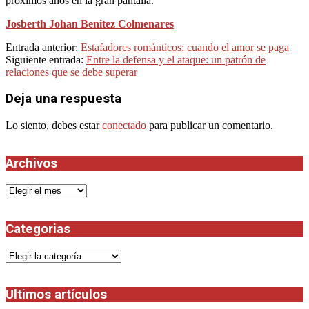
próximos años en la gran pantalla.
Josberth Johan Benitez Colmenares
2022-
Entrada anterior:
Estafadores románticos: cuando el amor se paga
02-
Siguiente entrada:
Entre la defensa y el ataque: un patrón de
17
relaciones que se debe superar
Deja una respuesta
Lo siento, debes estar
conectado
para publicar un comentario.
Archivos
Archivos
Categorias
Categorias
Ultimos artículos