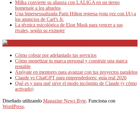
Milka convierte su alianza con LALIGA en un tierno
homenaje a los abuelos
Una hipersexualizada Paris Hilton regresa (esta vez con IA) a
los anuncios de Carl’s Jr.
La técnica psicológica de Elon Musk para vencer a sus
rivales, según su exmujer
Teletrabajo y Negocios
Cómo cobrar por adelantado tus servicios
Cómo monetizar tu marca personal y construir una marca
rentable
Apóyate en mentores para avanzar con tus proyectos paralelos
Claude vs ChatGPT para emprendedores: guía real 2026
Qué es y para qué sirve el modo incógnito de Claude (y cómo
activarlo)
Diseñado utilizando
Magazine News Byte
. Funciona con
WordPress
.