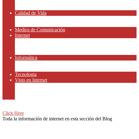
Amor y Relaciones
Frases Célebres
Calidad de Vida
Salud
Dinero y Finanzas
Medios de Comunicación
Internet
Redes Sociales
Gammers y E-sport
Recursos Gratis
Informática
Apps y Smartphones
Domotica
Tecnologia
Visto en Internet
Películas
Motor
Viajar
Click Here
Toda la información de internet en esta sección del Blog