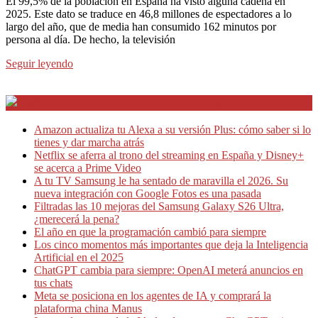
El 99,5% de la población en España ha visto alguna cadena en
2025. Este dato se traduce en 46,8 millones de espectadores a lo
largo del año, que de media han consumido 162 minutos por
persona al día. De hecho, la televisión
Seguir leyendo
Internet en Bitacora en la Red
Amazon actualiza tu Alexa a su versión Plus: cómo saber si lo
tienes y dar marcha atrás
Netflix se aferra al trono del streaming en España y Disney+
se acerca a Prime Video
A tu TV Samsung le ha sentado de maravilla el 2026. Su
nueva integración con Google Fotos es una pasada
Filtradas las 10 mejoras del Samsung Galaxy S26 Ultra,
¿merecerá la pena?
El año en que la programación cambió para siempre
Los cinco momentos más importantes que deja la Inteligencia
Artificial en el 2025
ChatGPT cambia para siempre: OpenAI meterá anuncios en
tus chats
Meta se posiciona en los agentes de IA y comprará la
plataforma china Manus