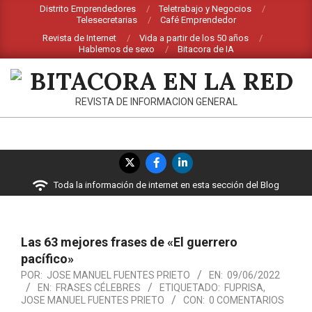
Saltar
Distrito Emprendedores
Teletrabajo y Negocios
Telesecretarias
Café Emprendedor
al
Revista de Internet
Vida a partir de los 50 años
contenido
Hablemos de sexo
Bitacora de IA
BITACORA
REVISTA DE INFORMACION GENERAL
EN
LA
Menú
RED
de
Toda la información de internet en esta sección del Blog
navegación
principal
Las 63 mejores frases de «El guerrero
pacífico»
POR:
JOSE MANUEL FUENTES PRIETO
EN:
09/06/2022
EN:
FRASES CÉLEBRES
ETIQUETADO:
FUPRISA
,
JOSE MANUEL FUENTES PRIETO
CON:
0 COMENTARIOS