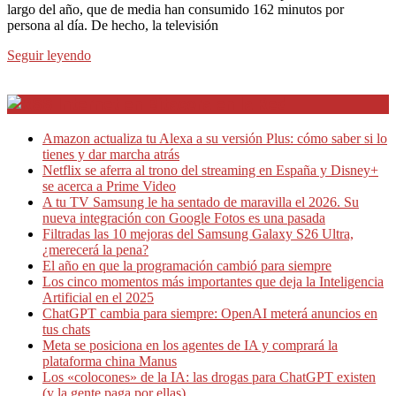
largo del año, que de media han consumido 162 minutos por
persona al día. De hecho, la televisión
Seguir leyendo
Internet en Bitacora en la Red
Amazon actualiza tu Alexa a su versión Plus: cómo saber si lo
tienes y dar marcha atrás
Netflix se aferra al trono del streaming en España y Disney+
se acerca a Prime Video
A tu TV Samsung le ha sentado de maravilla el 2026. Su
nueva integración con Google Fotos es una pasada
Filtradas las 10 mejoras del Samsung Galaxy S26 Ultra,
¿merecerá la pena?
El año en que la programación cambió para siempre
Los cinco momentos más importantes que deja la Inteligencia
Artificial en el 2025
ChatGPT cambia para siempre: OpenAI meterá anuncios en
tus chats
Meta se posiciona en los agentes de IA y comprará la
plataforma china Manus
Los «colocones» de la IA: las drogas para ChatGPT existen
(y la gente paga por ellas)