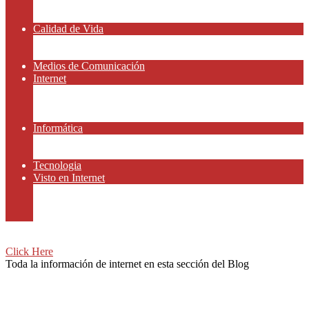
Amor y Relaciones
Frases Célebres
Calidad de Vida
Salud
Dinero y Finanzas
Medios de Comunicación
Internet
Redes Sociales
Gammers y E-sport
Recursos Gratis
Informática
Apps y Smartphones
Domotica
Tecnologia
Visto en Internet
Películas
Motor
Viajar
Click Here
Toda la información de internet en esta sección del Blog