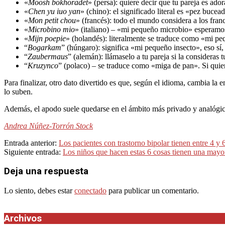
«
Moosh bokhoradet
» (persa): quiere decir que tu pareja es ador
«
Chen yu iuo yan
» (chino): el significado literal es «pez buce
«
Mon petit chou
» (francés): todo el mundo considera a los fran
«
Microbino mio
» (italiano) – «mi pequeño microbio» esperamos
«
Mijn poepie
» (holandés): literalmente se traduce como «mi pe
“
Bogarkam
” (húngaro): significa «mi pequeño insecto», eso sí,
“
Zaubermaus
” (alemán): llámaselo a tu pareja si la consideras 
“
Kruzynco
” (polaco) – se traduce como «miga de pan». Si quier
Para finalizar, otro dato divertido es que, según el idioma, cambia la 
lo suben.
Además, el apodo suele quedarse en el ámbito más privado y analógi
Andrea Núñez-Torrón Stock
2024-
Entrada anterior:
Los pacientes con trastorno bipolar tienen entre 4 y
02-
Siguiente entrada:
Los niños que hacen estas 6 cosas tienen una mayo
25
Deja una respuesta
Lo siento, debes estar
conectado
para publicar un comentario.
Archivos