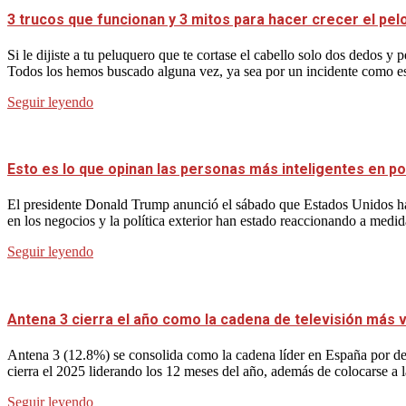
3 trucos que funcionan y 3 mitos para hacer crecer el pel
Si le dijiste a tu peluquero que te cortase el cabello solo dos dedos 
Todos los hemos buscado alguna vez, ya sea por un incidente como es
Seguir leyendo
Esto es lo que opinan las personas más inteligentes en po
El presidente Donald Trump anunció el sábado que Estados Unidos ha
en los negocios y la política exterior han estado reaccionando a medid
Seguir leyendo
Antena 3 cierra el año como la cadena de televisión más vi
Antena 3 (12.8%) se consolida como la cadena líder en España por dec
cierra el 2025 liderando los 12 meses del año, además de colocarse a 
Seguir leyendo