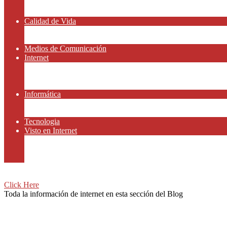
Amor y Relaciones
Frases Célebres
Calidad de Vida
Salud
Dinero y Finanzas
Medios de Comunicación
Internet
Redes Sociales
Gammers y E-sport
Recursos Gratis
Informática
Apps y Smartphones
Domotica
Tecnologia
Visto en Internet
Películas
Motor
Viajar
Click Here
Toda la información de internet en esta sección del Blog