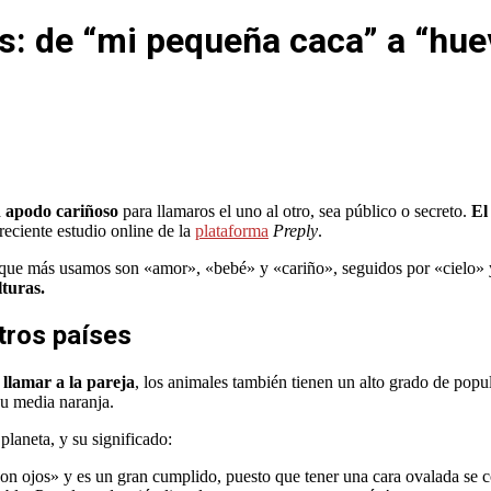
s: de “mi pequeña caca” a “hue
n apodo cariñoso
para llamaros el uno al otro, sea público o secreto.
El
reciente estudio online de la
plataforma
Preply
.
s que más usamos son «amor», «bebé» y «cariño», seguidos por «cielo
lturas.
tros países
 llamar a la pareja
, los animales también tienen un alto grado de pop
su media naranja.
planeta, y su significado:
n ojos» y es un gran cumplido, puesto que tener una cara ovalada se co