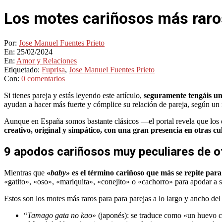
Los motes cariñosos más raro
Por:
Jose Manuel Fuentes Prieto
En:
25/02/2024
En:
Amor y Relaciones
Etiquetado:
Fuprisa
,
Jose Manuel Fuentes Prieto
Con:
0 comentarios
Si tienes pareja y estás leyendo este artículo,
seguramente tengáis u
ayudan a hacer más fuerte y cómplice su relación de pareja, según un 
Aunque en España somos bastante clásicos —el portal revela que lo
creativo, original y simpático, con una gran presencia en otras cu
9 apodos cariñosos muy peculiares de o
Mientras que
«
baby»
es el término cariñoso que más se repite para
«gatito», «oso», «mariquita», «conejito» o «cachorro» para apodar a 
Estos son los motes más raros para para parejas a lo largo y ancho del 
“
Tamago gata no kao
» (japonés): se traduce como «un huevo co