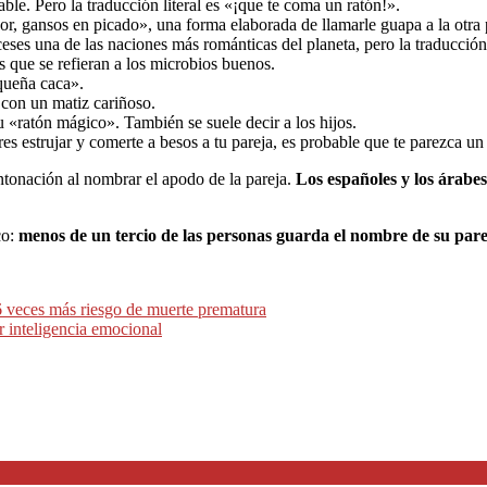
able. Pero la traducción literal es «¡que te coma un ratón!».
ador, gansos en picado», una forma elaborada de llamarle guapa a la otra
ceses una de las naciones más románticas del planeta, pero la traducció
 que se refieran a los microbios buenos.
queña caca».
 con un matiz cariñoso.
tu «ratón mágico». También se suele decir a los hijos.
es estrujar y comerte a besos a tu pareja, es probable que te parezca u
entonación al nombrar el apodo de la pareja.
Los españoles y los árabe
co:
menos de un tercio de las personas guarda el nombre de su pare
 6 veces más riesgo de muerte prematura
r inteligencia emocional