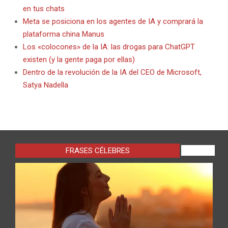
en tus chats
Meta se posiciona en los agentes de IA y comprará la
plataforma china Manus
Los «colocones» de la IA: las drogas para ChatGPT
existen (y la gente paga por ellas)
Dentro de la revolución de la IA del CEO de Microsoft,
Satya Nadella
FRASES CÉLEBRES
VIEW ALL