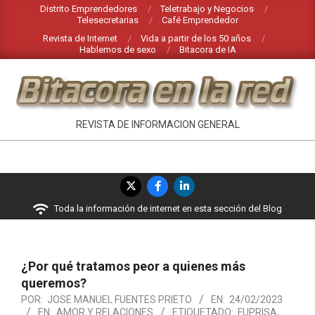
Saltar
Distrito Emprendedores
Teletrabajo y Negocios
Telesecretarias
Café Emprendedor
al
Revista de Internet
Vida a partir de los 50 años
contenido
Hablemos de sexo
Bitacora de IA
BITACORA
REVISTA DE INFORMACION GENERAL
EN
LA
Menú
RED
de
Toda la información de internet en esta sección del Blog
navegación
principal
¿Por qué tratamos peor a quienes más
queremos?
POR:
JOSE MANUEL FUENTES PRIETO
EN:
24/02/2023
EN:
AMOR Y RELACIONES
ETIQUETADO:
FUPRISA
,