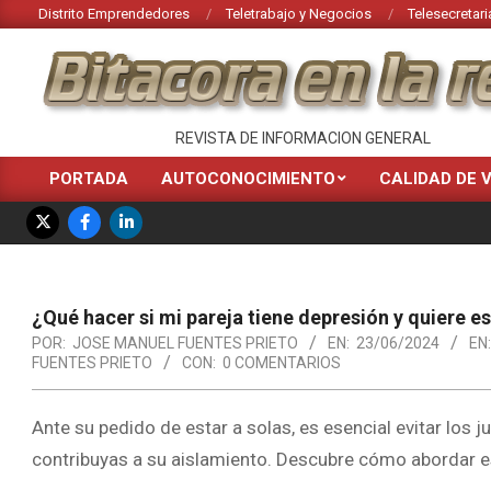
Saltar
Distrito Emprendedores
Teletrabajo y Negocios
Telesecretari
al
contenido
BITACORA
REVISTA DE INFORMACION GENERAL
EN
PORTADA
AUTOCONOCIMIENTO
CALIDAD DE 
Menú
LA
de
RED
navegación
principal
¿Qué hacer si mi pareja tiene depresión y quiere es
POR:
JOSE MANUEL FUENTES PRIETO
EN:
23/06/2024
EN:
FUENTES PRIETO
CON:
0 COMENTARIOS
Ante su pedido de estar a solas, es esencial evitar los 
contribuyas a su aislamiento. Descubre cómo abordar e