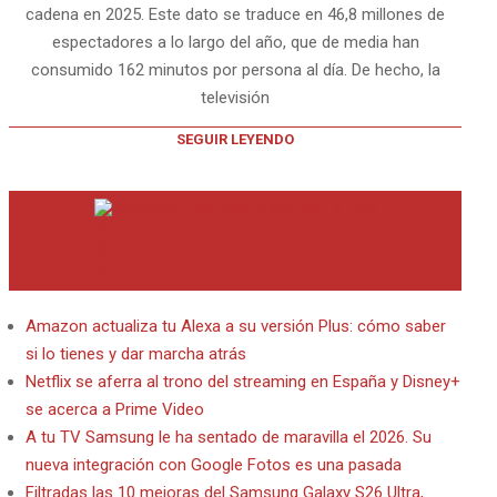
cadena en 2025. Este dato se traduce en 46,8 millones de
espectadores a lo largo del año, que de media han
consumido 162 minutos por persona al día. De hecho, la
televisión
SEGUIR LEYENDO
INTERNET EN BITACORA EN LA RED
Amazon actualiza tu Alexa a su versión Plus: cómo saber
si lo tienes y dar marcha atrás
Netflix se aferra al trono del streaming en España y Disney+
se acerca a Prime Video
A tu TV Samsung le ha sentado de maravilla el 2026. Su
nueva integración con Google Fotos es una pasada
Filtradas las 10 mejoras del Samsung Galaxy S26 Ultra,