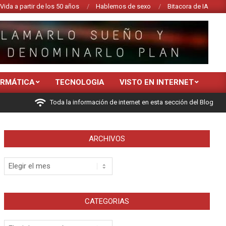
Vida a partir de los 50 años
Hablemos de sexo
Bitacora de IA
ORMÁTICA
TECNOLOGIA
VISTO EN INTERNET
Toda la información de internet en esta sección del Blog
ARCHIVOS
Archivos
CATEGORIAS
Categorias