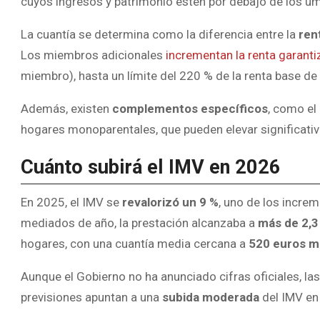
cuyos ingresos y patrimonio estén por debajo de los um
La cuantía se determina como la diferencia entre la
ren
Los miembros adicionales
incrementan la renta garant
miembro), hasta un límite del 220 % de la renta base de u
Además, existen
complementos específicos
, como el
hogares monoparentales, que pueden elevar significativ
Cuánto subirá el IMV en 2026
En 2025, el IMV se
revalorizó un 9 %
, uno de los incre
mediados de año, la prestación alcanzaba a
más de 2,3
hogares, con una cuantía media cercana a
520 euros me
Aunque el Gobierno no ha anunciado cifras oficiales, l
previsiones apuntan a una
subida moderada
del IMV en 