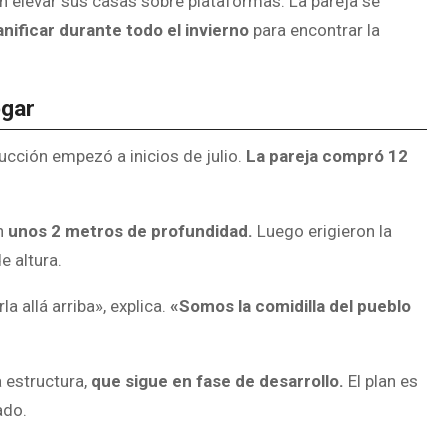
 elevar sus casas sobre plataformas. La pareja se
nificar durante todo el invierno
para encontrar la
ogar
ucción empezó a inicios de julio.
La pareja compró 12
an
unos 2 metros de profundidad.
Luego erigieron la
e altura.
a allá arriba», explica.
«Somos la comidilla del pueblo
 estructura,
que sigue en fase de desarrollo.
El plan es
ado.