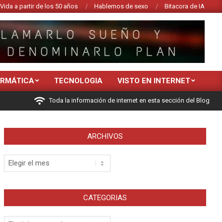
Vida a partir de los 50 años
Hablemos de sexo
Bitacora de IA
ORMÁTICA
TECNOLOGIA
VISTO EN INTERNET
Toda la información de internet en esta sección del Blog
ARCHIVOS
Archivos
CATEGORIAS
Categorias