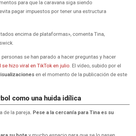
ementos para que la caravana siga siendo
 evita pagar impuestos por tener una estructura
montados encima de plataformas», comenta Tina,
swick.
0 personas se han parado a hacer preguntas y hacer
 se hizo viral en TikTok en julio
. El vídeo, subido por el
visualizaciones
en el momento de la publicación de este
rbol como una huida idílica
 de la pareja
. Pese a la cercanía para Tina es su
para su bote
y mucho espacio para que se lo pasen