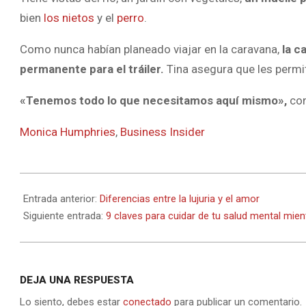
bien
los nietos
y el
perro
.
Como nunca habían planeado viajar en la caravana,
la c
permanente para el tráiler.
Tina asegura que les permiti
«Tenemos todo lo que necesitamos aquí mismo»,
con
Monica Humphries
,
Business Insider
2021-
10-
Entrada anterior:
Diferencias entre la lujuria y el amor
04
Siguiente entrada:
9 claves para cuidar de tu salud mental mie
DEJA UNA RESPUESTA
Lo siento, debes estar
conectado
para publicar un comentario.