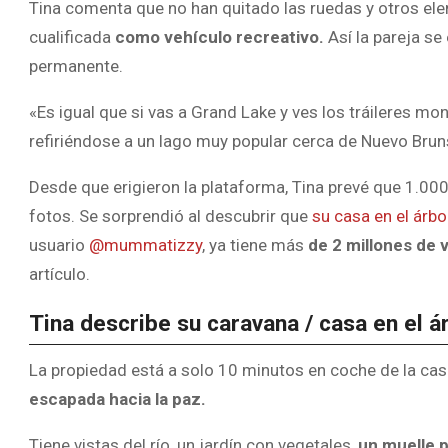
Tina comenta que no han quitado las ruedas y otros el
cualificada
como vehículo recreativo.
Así la pareja se
permanente.
«Es igual que si vas a Grand Lake y ves los tráileres 
refiriéndose a un lago muy popular cerca de Nuevo Brun
Desde que erigieron la plataforma, Tina prevé que 1.00
fotos. Se sorprendió al descubrir que
su casa en el árbol
usuario
@mummatizzy
, ya tiene más
de 2 millones de 
artículo.
Tina describe su caravana / casa en el á
La propiedad está a solo 10 minutos en coche de la casa
escapada hacia la paz.
Tiene vistas del río, un jardín con vegetales,
un muelle 