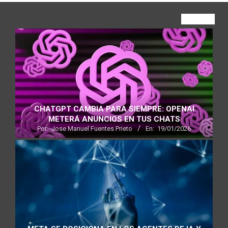
VIEW ALL
CHATGPT CAMBIA PARA SIEMPRE: OPENAI
METERÁ ANUNCIOS EN TUS CHATS
Por:
Jose Manuel Fuentes Prieto
En:
19/01/2026