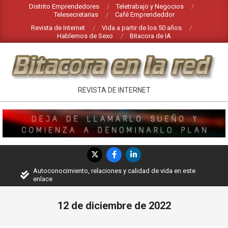
Saltar
Distrito Emprendedores
Teletrabajo y Negocios
Telesecretarias
Café Emprendeddor
al
Revista de Internet
Vida a partir de los 50 años
contenido
Hablemos de Sexo
Bitacora de IA
INTERNET
REVISTA DE INTERNET
EN
BITACORA
EN
Menú
LA
de
Autoconocimiento, relaciones y calidad de vida en este
RED
navegación
enlace
principal
12 de diciembre de 2022