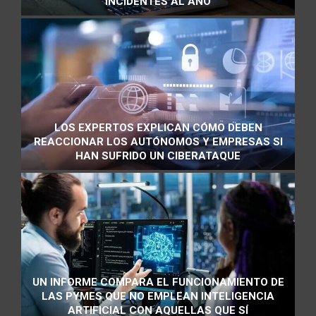
INCIDENTES AL AÑO
LOS EXPERTOS EXPLICAN CÓMO DEBEN
REACCIONAR LOS AUTÓNOMOS Y EMPRESAS SI
HAN SUFRIDO UN CIBERATAQUE
UN INFORME COMPARA EL FUNCIONAMIENTO DE
LAS PYMES QUE NO EMPLEAN INTELIGENCIA
ARTIFICIAL CON AQUELLAS QUE SÍ