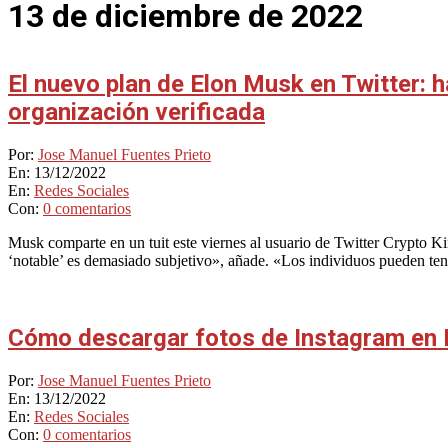
13 de diciembre de 2022
El nuevo plan de Elon Musk en Twitter: 
organización verificada
2022-
Por:
Jose Manuel Fuentes Prieto
12-
En:
13/12/2022
13
En:
Redes Sociales
Con:
0 comentarios
Musk comparte en un tuit este viernes al usuario de Twitter Crypto Kin
‘notable’ es demasiado subjetivo», añade. «Los individuos pueden te
Cómo descargar fotos de Instagram en F
2022-
Por:
Jose Manuel Fuentes Prieto
12-
En:
13/12/2022
13
En:
Redes Sociales
Con:
0 comentarios