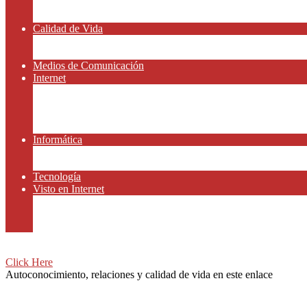
Amor y Relaciones
Frases Célebres
Calidad de Vida
Salud
Dinero y Finanzas
Medios de Comunicación
Internet
Redes Sociales
Gammers y E-sport
Gammers y E-sport
Recursos Gratis
Informática
App y Smartphones
Domiteca
Tecnología
Visto en Internet
Peliculas
Motor
Viajar
Click Here
Autoconocimiento, relaciones y calidad de vida en este enlace