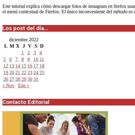
Este tutorial explica cómo descargar fotos de instagram en firefox us
el menú contextual de Firefox. El único inconveniente del método es q
Los post del día…
diciembre 2022
L
M
X
J
V
S
D
1
2
3
4
5
6
7
8
9
10
11
12
13
14
15
16
17
18
19
20
21
22
23
24
25
26
27
28
29
30
31
« Nov
Ene »
Contacto Editorial