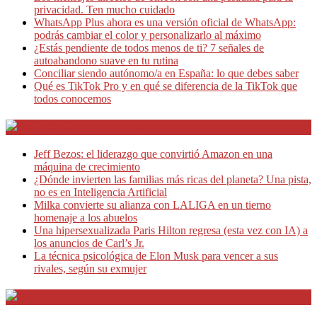
privacidad. Ten mucho cuidado
WhatsApp Plus ahora es una versión oficial de WhatsApp:
podrás cambiar el color y personalizarlo al máximo
¿Estás pendiente de todos menos de ti? 7 señales de
autoabandono suave en tu rutina
Conciliar siendo autónomo/a en España: lo que debes saber
Qué es TikTok Pro y en qué se diferencia de la TikTok que
todos conocemos
Café Emprendedor
Jeff Bezos: el liderazgo que convirtió Amazon en una
máquina de crecimiento
¿Dónde invierten las familias más ricas del planeta? Una pista,
no es en Inteligencia Artificial
Milka convierte su alianza con LALIGA en un tierno
homenaje a los abuelos
Una hipersexualizada Paris Hilton regresa (esta vez con IA) a
los anuncios de Carl’s Jr.
La técnica psicológica de Elon Musk para vencer a sus
rivales, según su exmujer
Teletrabajo y Negocios