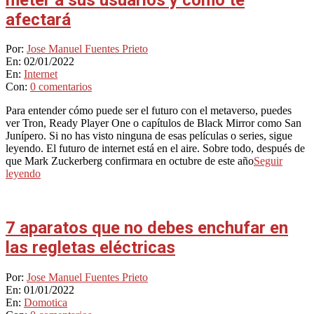
afectará
2022-
Por:
Jose Manuel Fuentes Prieto
01-
En:
02/01/2022
02
En:
Internet
Con:
0 comentarios
Para entender cómo puede ser el futuro con el metaverso, puedes
ver Tron, Ready Player One o capítulos de Black Mirror como San
Junípero. Si no has visto ninguna de esas películas o series, sigue
leyendo. El futuro de internet está en el aire. Sobre todo, después de
que Mark Zuckerberg confirmara en octubre de este año
Seguir
leyendo
7 aparatos que no debes enchufar en
las regletas eléctricas
2022-
Por:
Jose Manuel Fuentes Prieto
01-
En:
01/01/2022
01
En:
Domotica