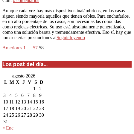
Con:
0 comentarios
Aunque cada vez hay más dispositivos inalámbricos, en las casas
siguen siendo mayoría aquellos que tienen cables. Para enchufarlos,
en un alto porcentaje de los casos, son necesarias las conocidas
como regletas eléctricas. Su uso está absolutamente generalizado,
como una solución barata y tremendamente efectiva. Eso sí, hay que
tomar ciertas precauciones al
Seguir leyendo
Paginación
Anteriores
1
…
57
58
de
Los post del día…
entradas
agosto 2026
L
M
X
J
V
S
D
1
2
3
4
5
6
7
8
9
10
11
12
13
14
15
16
17
18
19
20
21
22
23
24
25
26
27
28
29
30
31
« Ene