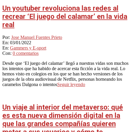
Un youtuber revoluciona las redes al
recrear ‘El juego del calamar’ en la vida
real
2022-
Por:
Jose Manuel Fuentes Prieto
01-
En:
03/01/2022
03
En:
Gammers y E-sport
Con:
0 comentarios
Desde que ‘El juego del calamar’ llegó a nuestras vidas son muchos
los intentos que ha habido de acercar esta ficción a la vida real. Lo
hemos visto en colegios en los que se han hecho versiones de los
juegos de la obra audiovisual de Netflix, personas horneando los
caramelos Dalgona o intentos
Seguir leyendo
Un viaje al interior del metaverso: qué
es esta nueva dimensión digital en la
que las grandes compañías quieren
meter a sus usuarios y cómo te