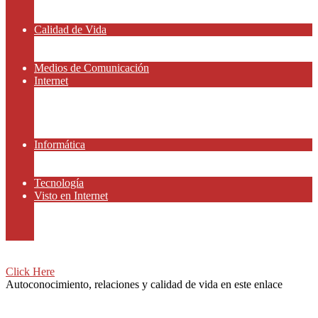
Amor y Relaciones
Frases Célebres
Calidad de Vida
Salud
Dinero y Finanzas
Medios de Comunicación
Internet
Redes Sociales
Gammers y E-sport
Gammers y E-sport
Recursos Gratis
Informática
App y Smartphones
Domiteca
Tecnología
Visto en Internet
Peliculas
Motor
Viajar
Click Here
Autoconocimiento, relaciones y calidad de vida en este enlace