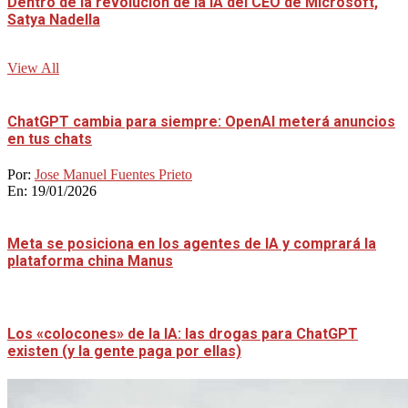
Dentro de la revolución de la IA del CEO de Microsoft,
Satya Nadella
View All
ChatGPT cambia para siempre: OpenAI meterá anuncios
en tus chats
Por:
Jose Manuel Fuentes Prieto
En:
19/01/2026
Meta se posiciona en los agentes de IA y comprará la
plataforma china Manus
Los «colocones» de la IA: las drogas para ChatGPT
existen (y la gente paga por ellas)