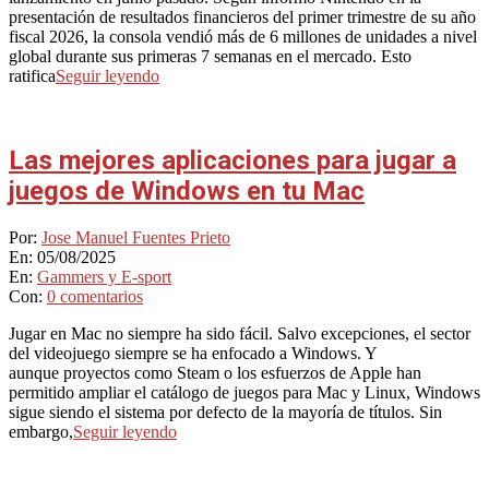
presentación de resultados financieros del primer trimestre de su año
fiscal 2026, la consola vendió más de 6 millones de unidades a nivel
global durante sus primeras 7 semanas en el mercado. Esto
ratifica
Seguir leyendo
Las mejores aplicaciones para jugar a
juegos de Windows en tu Mac
2025-
Por:
Jose Manuel Fuentes Prieto
08-
En:
05/08/2025
05
En:
Gammers y E-sport
Con:
0 comentarios
Jugar en Mac no siempre ha sido fácil. Salvo excepciones, el sector
del videojuego siempre se ha enfocado a Windows. Y
aunque proyectos como Steam o los esfuerzos de Apple han
permitido ampliar el catálogo de juegos para Mac y Linux, Windows
sigue siendo el sistema por defecto de la mayoría de títulos. Sin
embargo,
Seguir leyendo