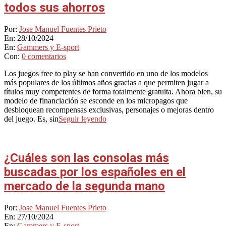
todos sus ahorros
2024-
Por:
Jose Manuel Fuentes Prieto
10-
En:
28/10/2024
28
En:
Gammers y E-sport
Con:
0 comentarios
Los juegos free to play se han convertido en uno de los modelos
más populares de los últimos años gracias a que permiten jugar a
títulos muy competentes de forma totalmente gratuita. Ahora bien, su
modelo de financiación se esconde en los micropagos que
desbloquean recompensas exclusivas, personajes o mejoras dentro
del juego. Es, sin
Seguir leyendo
¿Cuáles son las consolas más
buscadas por los españoles en el
mercado de la segunda mano
2024-
Por:
Jose Manuel Fuentes Prieto
10-
En:
27/10/2024
27
En:
Gammers y E-sport