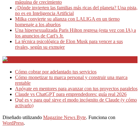
máquina de crecimiento
¿Dónde invierten las familias más ricas del planeta? Una pista,
no es en Inteligencia Artificial
Milka convierte su alianza con LALIGA en un tierno
homenaje a los abuelos
Una hipersexualizada Paris Hilton regresa (esta vez con IA) a
los anuncios de Carl’s Jr.
La técnica psicológica de Elon Musk para vencer a sus
rivales, según su exmujer
Teletrabajo y Negocios
Cómo cobrar por adelantado tus servicios
Cómo monetizar tu marca personal y construir una marca
rentable
Apóyate en mentores para avanzar con tus proyectos paralelos
Claude vs ChatGPT para emprendedores: guía real 2026
Qué es y para qué sirve el modo incógnito de Claude (y cómo
activarlo)
Diseñado utilizando
Magazine News Byte
. Funciona con
WordPress
.