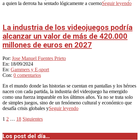
a quien la derrota ha sentado lógicamente a cuerno
Seguir leyendo
La industria de los videojuegos podría
alcanzar un valor de más de 420.000
millones de euros en 2027
2024-
Por:
Jose Manuel Fuentes Prieto
09-
En:
18/09/2024
18
En:
Gammers y E-sport
Con:
0 comentarios
En el mundo donde las historias se cuentan en pantallas y los héroes
nacen con cada partida, la industria del videojuego ha emergido
como una fuerza imparable en los últimos años. Ya no se trata solo
de simples juegos, sino de un fenómeno cultural y económico que
desafía crisis globales y
Seguir leyendo
Paginación
1
2
…
18
Siguientes
de
Los post del día…
entradas