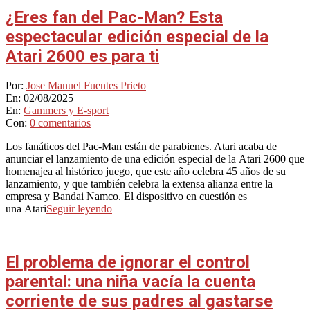
¿Eres fan del Pac-Man? Esta
espectacular edición especial de la
Atari 2600 es para ti
2025-
Por:
Jose Manuel Fuentes Prieto
08-
En:
02/08/2025
02
En:
Gammers y E-sport
Con:
0 comentarios
Los fanáticos del Pac-Man están de parabienes. Atari acaba de
anunciar el lanzamiento de una edición especial de la Atari 2600 que
homenajea al histórico juego, que este año celebra 45 años de su
lanzamiento, y que también celebra la extensa alianza entre la
empresa y Bandai Namco. El dispositivo en cuestión es
una Atari
Seguir leyendo
El problema de ignorar el control
parental: una niña vacía la cuenta
corriente de sus padres al gastarse