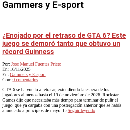
Gammers y E-sport
¿Enojado por el retraso de GTA 6? Este
juego se demoró tanto que obtuvo un
récord Guinness
2025-
Por:
Jose Manuel Fuentes Prieto
11-
En:
16/11/2025
16
En:
Gammers y E-sport
Con:
0 comentarios
GTA 6 se ha vuelto a retrasar, extendiendo la espera de los
jugadores al menos hasta el 19 de noviembre de 2026. Rockstar
Games dijo que necesitaba más tiempo para terminar de pulir el
juego, que ya cargaba con una postergación anterior que se había
anunciado a principios de mayo. La
Seguir leyendo