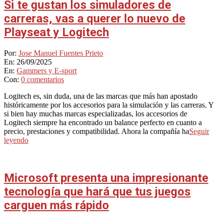
Si te gustan los simuladores de
carreras, vas a querer lo nuevo de
Playseat y Logitech
2025-
Por:
Jose Manuel Fuentes Prieto
09-
En:
26/09/2025
26
En:
Gammers y E-sport
Con:
0 comentarios
Logitech es, sin duda, una de las marcas que más han apostado
históricamente por los accesorios para la simulación y las carreras. Y
si bien hay muchas marcas especializadas, los accesorios de
Logitech siempre ha encontrado un balance perfecto en cuanto a
precio, prestaciones y compatibilidad. Ahora la compañía ha
Seguir
leyendo
Microsoft presenta una impresionante
tecnología que hará que tus juegos
carguen más rápido