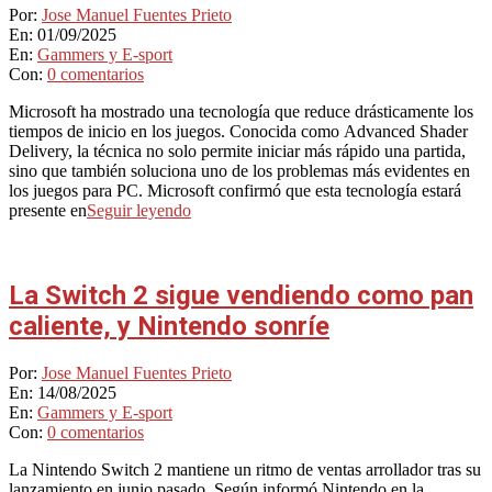
2025-
Por:
Jose Manuel Fuentes Prieto
09-
En:
01/09/2025
01
En:
Gammers y E-sport
Con:
0 comentarios
Microsoft ha mostrado una tecnología que reduce drásticamente los
tiempos de inicio en los juegos. Conocida como Advanced Shader
Delivery, la técnica no solo permite iniciar más rápido una partida,
sino que también soluciona uno de los problemas más evidentes en
los juegos para PC. Microsoft confirmó que esta tecnología estará
presente en
Seguir leyendo
La Switch 2 sigue vendiendo como pan
caliente, y Nintendo sonríe
2025-
Por:
Jose Manuel Fuentes Prieto
08-
En:
14/08/2025
14
En:
Gammers y E-sport
Con:
0 comentarios
La Nintendo Switch 2 mantiene un ritmo de ventas arrollador tras su
lanzamiento en junio pasado. Según informó Nintendo en la