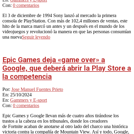
Con:
0 comentarios
El 3 de diciembre de 1994 Sony lanzó al mercado la primera
consola de PlayStation. Con más de 102,4 millones de ventas, este
hito de la marca marcó un antes y un después en el mundo de los
videojuegos y revolucionó la manera en que las personas consumían
una nueva
Seguir leyendo
Epic Games deja «game over» a
Google, que deberá abrir la Play Store a
la competencia
2024-
Por:
Jose Manuel Fuentes Prieto
10-
En:
25/10/2024
25
En:
Gammers y E-sport
Con:
0 comentarios
Epic Games y Google llevan más de cuatro años tirándose los
trastos a la cabeza en los tribunales, donde los creadores
de Fortnite acaban de anotarse al otro lado del charco una histórica
victoria contra la compañía de Mountain View. Así y todo, Google,