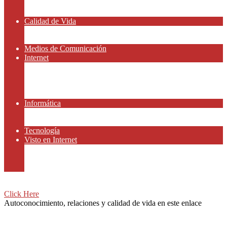
Amor y Relaciones
Frases Célebres
Calidad de Vida
Salud
Dinero y Finanzas
Medios de Comunicación
Internet
Redes Sociales
Gammers y E-sport
Gammers y E-sport
Recursos Gratis
Informática
App y Smartphones
Domiteca
Tecnología
Visto en Internet
Peliculas
Motor
Viajar
Click Here
Autoconocimiento, relaciones y calidad de vida en este enlace