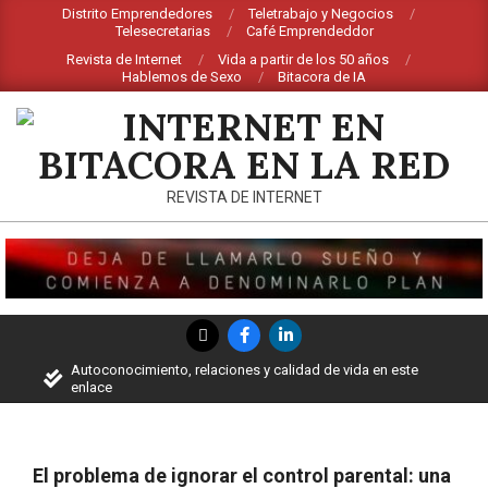
Saltar
Distrito Emprendedores
Teletrabajo y Negocios
Telesecretarias
Café Emprendeddor
al
Revista de Internet
Vida a partir de los 50 años
contenido
Hablemos de Sexo
Bitacora de IA
INTERNET
REVISTA DE INTERNET
EN
BITACORA
EN
Menú
LA
de
Autoconocimiento, relaciones y calidad de vida en este
RED
navegación
enlace
principal
El problema de ignorar el control parental: una