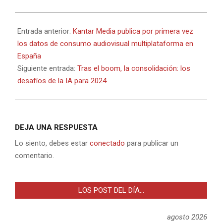
2024-
01-
Entrada anterior:
Kantar Media publica por primera vez
23
los datos de consumo audiovisual multiplataforma en
España
Siguiente entrada:
Tras el boom, la consolidación: los
desafíos de la IA para 2024
DEJA UNA RESPUESTA
Lo siento, debes estar
conectado
para publicar un
comentario.
LOS POST DEL DÍA…
agosto 2026