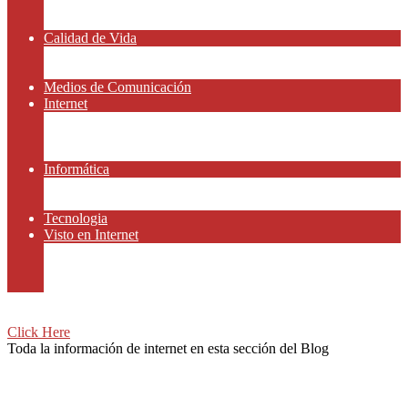
Amor y Relaciones
Frases Célebres
Calidad de Vida
Salud
Dinero y Finanzas
Medios de Comunicación
Internet
Redes Sociales
Gammers y E-sport
Recursos Gratis
Informática
Apps y Smartphones
Domotica
Tecnologia
Visto en Internet
Películas
Motor
Viajar
Click Here
Toda la información de internet en esta sección del Blog