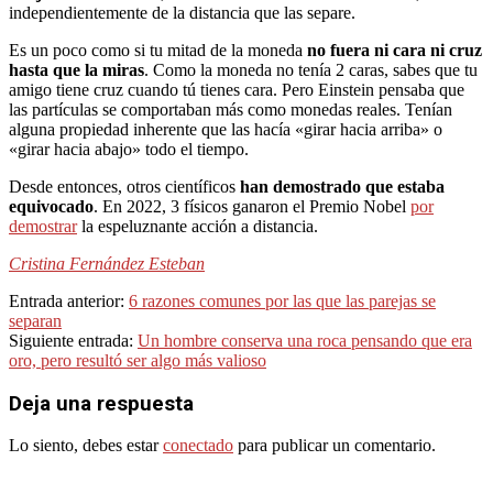
independientemente de la distancia que las separe.
Es un poco como si tu mitad de la moneda
no fuera ni cara ni cruz
hasta que la miras
. Como la moneda no tenía 2 caras, sabes que tu
amigo tiene cruz cuando tú tienes cara. Pero Einstein pensaba que
las partículas se comportaban más como monedas reales. Tenían
alguna propiedad inherente que las hacía «girar hacia arriba» o
«girar hacia abajo» todo el tiempo.
Desde entonces, otros científicos
han demostrado que estaba
equivocado
. En 2022, 3 físicos ganaron el Premio Nobel
por
demostrar
la espeluznante acción a distancia.
Cristina Fernández Esteban
2023-
Entrada anterior:
6 razones comunes por las que las parejas se
12-
separan
13
Siguiente entrada:
Un hombre conserva una roca pensando que era
oro, pero resultó ser algo más valioso
Deja una respuesta
Lo siento, debes estar
conectado
para publicar un comentario.