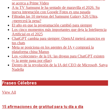
se acerca a Prime Video
A tu TV Samsung le ha sentado de maravilla el 2026. Su
nueva integración con Google Fotos es una pasada
Filtradas las 10 mejoras del Samsung Galaxy S26 Ultra,
¿merecerá la pena?
El año en que la programación cambió para siempre
Los cinco momentos más importantes que deja la Inteligencia
Artificial en el 2025
ChatGPT cambia para siempre: OpenAI meterá anuncios en
tus chats
Meta se posiciona en los agentes de IA y comprará la
plataforma china Manus
Los «colocones» de la IA: las drogas para ChatGPT existen
(y la gente paga por ellas)
Dentro de la revolución de la IA del CEO de Microsoft, Satya
Nadella
Frases Célebres
View All
15 afirmaciones de gratitud para tu día a día