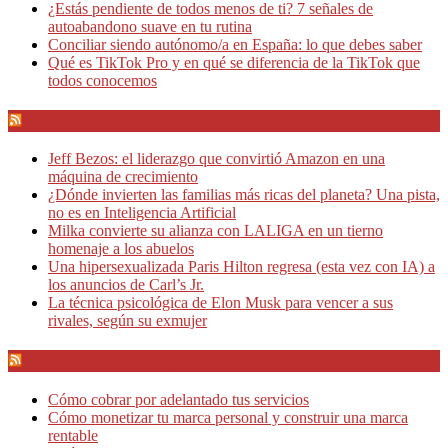
¿Estás pendiente de todos menos de ti? 7 señales de
autoabandono suave en tu rutina
Conciliar siendo autónomo/a en España: lo que debes saber
Qué es TikTok Pro y en qué se diferencia de la TikTok que
todos conocemos
Café Emprendedor
Jeff Bezos: el liderazgo que convirtió Amazon en una
máquina de crecimiento
¿Dónde invierten las familias más ricas del planeta? Una pista,
no es en Inteligencia Artificial
Milka convierte su alianza con LALIGA en un tierno
homenaje a los abuelos
Una hipersexualizada Paris Hilton regresa (esta vez con IA) a
los anuncios de Carl’s Jr.
La técnica psicológica de Elon Musk para vencer a sus
rivales, según su exmujer
Teletrabajo y Negocios
Cómo cobrar por adelantado tus servicios
Cómo monetizar tu marca personal y construir una marca
rentable