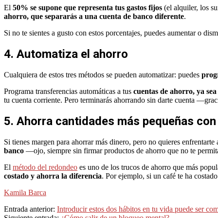
El
50% se supone que representa tus gastos fijos
(el alquiler, los 
ahorro, que separarás a una cuenta de banco diferente
.
Si no te sientes a gusto con estos porcentajes, puedes aumentar o dismi
4. Automatiza el ahorro
Cualquiera de estos tres métodos se pueden automatizar: puedes
prog
Programa transferencias automáticas a tus
cuentas de ahorro, ya sea 
tu cuenta corriente. Pero terminarás ahorrando sin darte cuenta —grac
5. Ahorra cantidades más pequeñas con
Si tienes margen para ahorrar más dinero, pero no quieres enfrentarte
banco
—ojo, siempre sin firmar productos de ahorro que no te permita
El
método del redondeo
es uno de los trucos de ahorro que más popul
costado y ahorra la diferencia
. Por ejemplo, si un café te ha costa
Kamila Barca
2024-
Entrada anterior:
Introducir estos dos hábitos en tu vida puede ser com
08-
Siguiente entrada:
¿Cómo salir de un bloqueo mental?