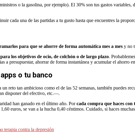
suministros o la gasolina, por ejemplo). El 30% son tus gastos variables,
nuir cada una de las partidas a tu gusto hasta que encuentres la proporci
ramarlos para que se ahorre de forma automática mes a mes
y no 
para los objetivos de ocio, de colchón o de largo plazo
. Probablemen
ias a presupuestar, ahorrar de forma instantánea y acumular el ahorro e
 apps o tu banco
 a un reto tan ambicioso como el de las 52 semanas, también puedes recu
n disponer del efectivo, etc.—.
aridad han ganado en el último año. Por
cada compra que haces con
do 1,60 euros, se van a la hucha 0,40 céntimos. Cuidado, si haces mucha
o terapia contra la depresión