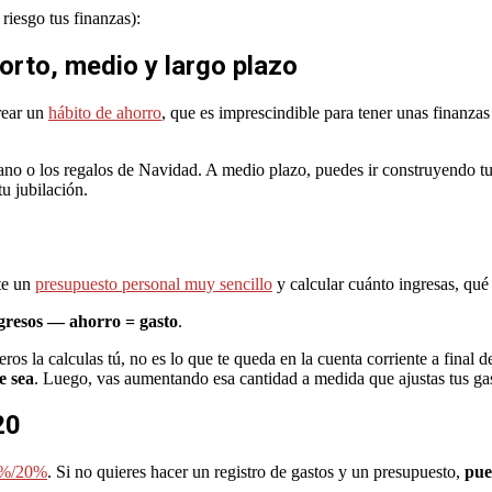
riesgo tus finanzas):
corto, medio y largo plazo
rear un
hábito de ahorro
, que es imprescindible para tener unas finanzas
rano o los regalos de Navidad. A medio plazo, puedes ir construyendo t
tu jubilación.
rte un
presupuesto personal muy sencillo
y calcular cuánto ingresas, qué 
gresos — ahorro = gasto
.
eros la calculas tú, no es lo que te queda en la cuenta corriente a final 
e sea
. Luego, vas aumentando esa cantidad a medida que ajustas tus gas
20
30%/20%
. Si no quieres hacer un registro de gastos y un presupuesto,
pue