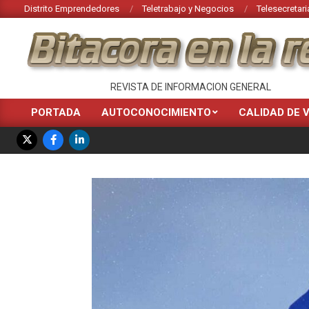
Saltar
Distrito Emprendedores
Teletrabajo y Negocios
Telesecretari
al
contenido
BITACORA
REVISTA DE INFORMACION GENERAL
EN
PORTADA
AUTOCONOCIMIENTO
CALIDAD DE 
Menú
LA
de
RED
navegación
principal