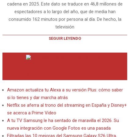
cadena en 2025. Este dato se traduce en 46,8 millones de
espectadores a lo largo del año, que de media han
consumido 162 minutos por persona al día. De hecho, la
televisión
SEGUIR LEYENDO
INTERNET EN BITACORA EN LA RED
Amazon actualiza tu Alexa a su versión Plus: cómo saber
si lo tienes y dar marcha atrás
Netflix se aferra al trono del streaming en España y Disney+
se acerca a Prime Video
A tu TV Samsung le ha sentado de maravilla el 2026. Su
nueva integración con Google Fotos es una pasada
Filtradas las 10 mejoras del Samsung Galaxy S26 Ultra,