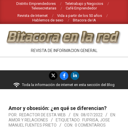
Saltar
Distrito Emprendedores
Teletrabajo y Negocios
Telesecretarias
Café Emprendedor
al
Revista de Internet
Vida a partir de los 50 años
contenido
Hablemos de sexo
Bitacora de IA
BITACORA
REVISTA DE INFORMACION GENERAL
EN
LA
Menú
RED
de
Toda la información de internet en esta sección del Blog
navegación
principal
Amor y obsesión: ¿en qué se diferencian?
POR:
REDACTOR DE ESTA WEB
EN:
08/07/2022
EN:
AMOR Y RELACIONES
ETIQUETADO:
FUPRISA
,
JOSE
MANUEL FUENTES PRIETO
CON:
0 COMENTARIOS