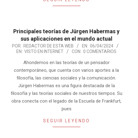
Principales teorías de Jürgen Habermas y
sus aplicaciones en el mundo actual
2024-
POR:
REDACTOR DE ESTA WEB
EN:
06/04/2024
EN:
VISTO EN INTERNET
CON:
0 COMENTARIOS
04-
06
Ahondemos en las teorías de un pensador
contemporáneo, que cuenta con varios aportes a la
filosofía, las ciencias sociales y la comunicación.
Jürgen Habermas es una figura destacada de la
filosofía y las teorías sociales de nuestros tiempos. Su
obra conecta con el legado de la Escuela de Frankfurt,
pues
SEGUIR LEYENDO