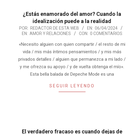
¿Estás enamorado del amor? Cuando la
idealización puede a la realidad
2024-
POR:
REDACTOR DE ESTA WEB
EN:
06/04/2024
EN:
AMOR Y RELACIONES
CON:
0 COMENTARIOS
04-
06
«Necesito alguien con quien compartir / el resto de mi
vida / mis más íntimos pensamientos / y mis más
privados detalles / alguien que permanezca a mi lado /
y me ofrezca su apoyo / y de vuelta obtenga el mío».
Esta bella balada de Depeche Mode es una
SEGUIR LEYENDO
El verdadero fracaso es cuando dejas de