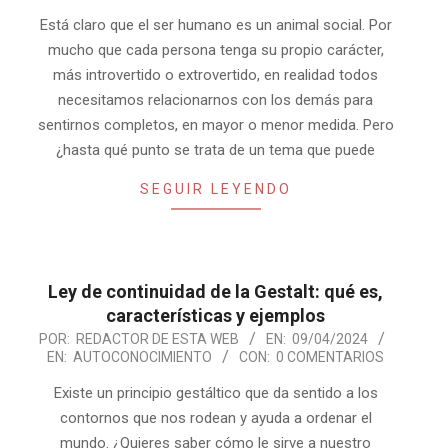
10
Está claro que el ser humano es un animal social. Por
mucho que cada persona tenga su propio carácter,
más introvertido o extrovertido, en realidad todos
necesitamos relacionarnos con los demás para
sentirnos completos, en mayor o menor medida. Pero
¿hasta qué punto se trata de un tema que puede
SEGUIR LEYENDO
Ley de continuidad de la Gestalt: qué es,
características y ejemplos
2024-
POR:
REDACTOR DE ESTA WEB
EN:
09/04/2024
EN:
AUTOCONOCIMIENTO
CON:
0 COMENTARIOS
04-
09
Existe un principio gestáltico que da sentido a los
contornos que nos rodean y ayuda a ordenar el
mundo. ¿Quieres saber cómo le sirve a nuestro