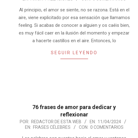
04-
13
Al principio, el amor se siente, no se razona. Está en el
aire, viene explicitado por esa sensación que llamamos
feeling. Si acabas de conocer a alguien y os caéis bien,
es muy fácil caer en la ilusión del momento y empezar
a hacerte castillos en el aire. Entonces, lo
SEGUIR LEYENDO
76 frases de amor para dedicar y
reflexionar
2024-
POR:
REDACTOR DE ESTA WEB
EN:
11/04/2024
EN:
FRASES CÉLEBRES
CON:
0 COMENTARIOS
04-
11