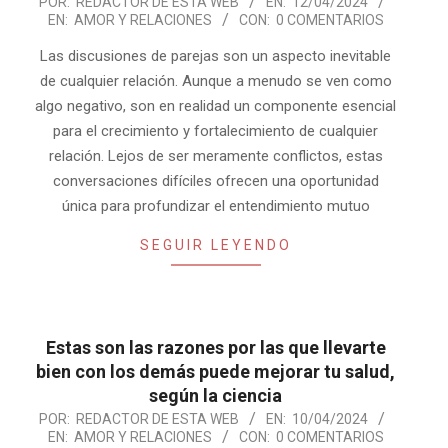
2024-
POR:
REDACTOR DE ESTA WEB
EN:
12/04/2024
EN:
AMOR Y RELACIONES
CON:
0 COMENTARIOS
04-
12
Las discusiones de parejas son un aspecto inevitable
de cualquier relación. Aunque a menudo se ven como
algo negativo, son en realidad un componente esencial
para el crecimiento y fortalecimiento de cualquier
relación. Lejos de ser meramente conflictos, estas
conversaciones difíciles ofrecen una oportunidad
única para profundizar el entendimiento mutuo
SEGUIR LEYENDO
Estas son las razones por las que llevarte
bien con los demás puede mejorar tu salud,
según la ciencia
2024-
POR:
REDACTOR DE ESTA WEB
EN:
10/04/2024
EN:
AMOR Y RELACIONES
CON:
0 COMENTARIOS
04-