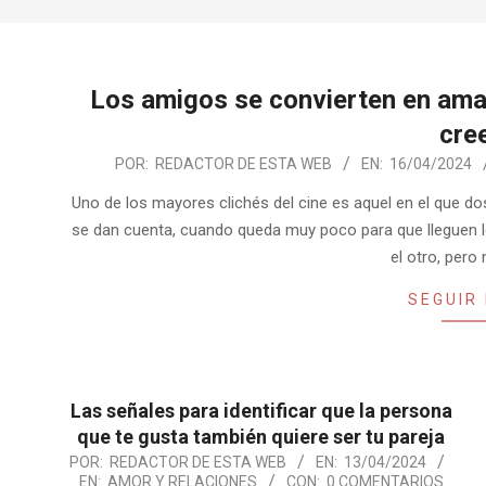
Los amigos se convierten en ama
cre
2024-
POR:
REDACTOR DE ESTA WEB
EN:
16/04/2024
04-
Uno de los mayores clichés del cine es aquel en el que d
16
se dan cuenta, cuando queda muy poco para que lleguen l
el otro, pero
SEGUIR
Las señales para identificar que la persona
que te gusta también quiere ser tu pareja
2024-
POR:
REDACTOR DE ESTA WEB
EN:
13/04/2024
EN:
AMOR Y RELACIONES
CON:
0 COMENTARIOS