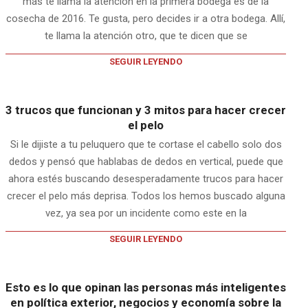
más te llama la atención en la primera bodega es de la
cosecha de 2016. Te gusta, pero decides ir a otra bodega. Allí,
te llama la atención otro, que te dicen que se
SEGUIR LEYENDO
3 trucos que funcionan y 3 mitos para hacer crecer
el pelo
Si le dijiste a tu peluquero que te cortase el cabello solo dos
dedos y pensó que hablabas de dedos en vertical, puede que
ahora estés buscando desesperadamente trucos para hacer
crecer el pelo más deprisa. Todos los hemos buscado alguna
vez, ya sea por un incidente como este en la
SEGUIR LEYENDO
Esto es lo que opinan las personas más inteligentes
en política exterior, negocios y economía sobre la