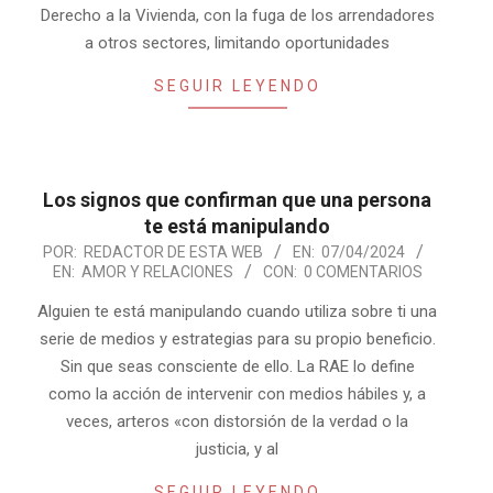
Derecho a la Vivienda, con la fuga de los arrendadores
a otros sectores, limitando oportunidades
SEGUIR LEYENDO
Los signos que confirman que una persona
te está manipulando
2024-
POR:
REDACTOR DE ESTA WEB
EN:
07/04/2024
EN:
AMOR Y RELACIONES
CON:
0 COMENTARIOS
04-
07
Alguien te está manipulando cuando utiliza sobre ti una
serie de medios y estrategias para su propio beneficio.
Sin que seas consciente de ello. La RAE lo define
como la acción de intervenir con medios hábiles y, a
veces, arteros «con distorsión de la verdad o la
justicia, y al
SEGUIR LEYENDO