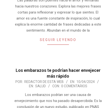
Las palabras son puentes hacia el amor y ventanas
hacia nuestros corazones. Explora las mejores frases
cortas para reflexionar y expresar lo que sientes. El
amor es una fuente constante de inspiración, lo cual
explica la enorme cantidad de frases dedicadas a este
sentimiento. Abundan en el mundo de la
SEGUIR LEYENDO
Los embarazos te podrían hacer envejecer
más rápido
2024-
POR:
REDACTOR DE ESTA WEB
EN:
10/04/2024
EN:
SALUD
CON:
0 COMENTARIOS
04-
10
Los embarazos podrían ser una causa de
envejecimiento que nos ha pasado desapercibida. Es la
conclusión de un nuevo estudio, publicado en PNAS