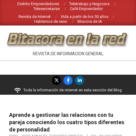
Saltar
Distrito Emprendedores
Teletrabajo y Negocios
Telesecretarias
Café Emprendedor
al
Revista de Internet
Vida a partir de los 50 años
contenido
Hablemos de sexo
Bitacora de IA
BITACORA
REVISTA DE INFORMACION GENERAL
EN
LA
Menú
RED
de
Toda la información de internet en esta sección del Blog
navegación
principal
Aprende a gestionar las relaciones con tu
pareja conociendo los cuatro tipos diferentes
de personalidad