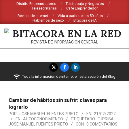
Saltar
Distrito Emprendedores
Teletrabajo y Negocios
Telesecretarias
Café Emprendedor
al
Revista de Internet
Vida a partir de los 50 años
contenido
Hablemos de sexo
Bitacora de IA
BITACORA
REVISTA DE INFORMACION GENERAL
EN
LA
Menú
RED
de
Toda la información de internet en esta sección del Blog
navegación
principal
Cambiar de hábitos sin sufrir: claves para
lograrlo
POR:
JOSE MANUEL FUENTES PRIETO
EN:
21/02/2022
EN:
AUTOCONOCIMIENTO
ETIQUETADO:
FUPRISA
,
JOSE MANUEL FUENTES PRIETO
CON:
0 COMENTARIOS