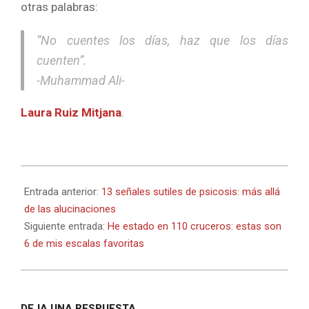
otras palabras:
“No cuentes los días, haz que los días
cuenten”.
-Muhammad Ali-
Laura Ruiz Mitjana
.
2022-
09-
Entrada anterior:
13 señales sutiles de psicosis: más allá
28
de las alucinaciones
Siguiente entrada:
He estado en 110 cruceros: estas son
6 de mis escalas favoritas
DEJA UNA RESPUESTA