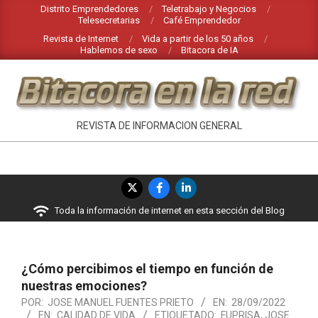
Saltar
Distrito Emprendedores
Teletrabajo y Negocios
Telesecretarias
Café Emprendedor
al
Revista de Internet
Vida a partir de los 50 años
contenido
Hablemos de sexo
Bitacora de IA
BITACORA
REVISTA DE INFORMACION GENERAL
EN
LA
Menú
RED
de
Toda la información de internet en esta sección del Blog
navegación
principal
¿Cómo percibimos el tiempo en función de
nuestras emociones?
POR:
JOSE MANUEL FUENTES PRIETO
EN:
28/09/2022
EN:
CALIDAD DE VIDA
ETIQUETADO:
FUPRISA
,
JOSE