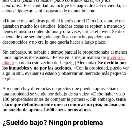
seis cifras
(Business Insider pudo consultar las cifras y los
contratos)
. Esta cantidad no incluye los pagos de cada vivienda, las
cuotas hipotecarias ni los gastos de mantenimiento.
«Durante mis prácticas perdí el interés por el Derecho, aunque me
gustaban mucho los estudios. Muchas cosas se repiten a menudo y
tienes el mismo contenido una y otra vez», critica el joven. Se dio
cuenta de que ser abogado significaba mucho papeleo para
desconocidos y no era lo que quería hacer a largo plazo.
Sin embargo, su trabajo a tiempo parcial le proporcionaba al menos
unos ingresos mensuales. «Pensé en la mejor manera de
invertir el
dinero
«, cuenta este vecino de Leipzig (Alemania).
Se decidió por
los inmuebles y no por las acciones
. «Con la propiedad, puedo ver
algo in situ, evaluar su estado y observar un mercado más pequeño»,
explica.
A menudo hay diferencias de precios que pueden aprovecharse si
una propiedad se vende por debajo de su valor. «Debo haber visto
100 propiedades antes de comprar la primera». Sin embargo,
tenía
claro que definitivamente quería comprar un piso, incluso con
un sueldo de apenas 1.600 euros netos al mes.
¿Sueldo bajo? Ningún problema