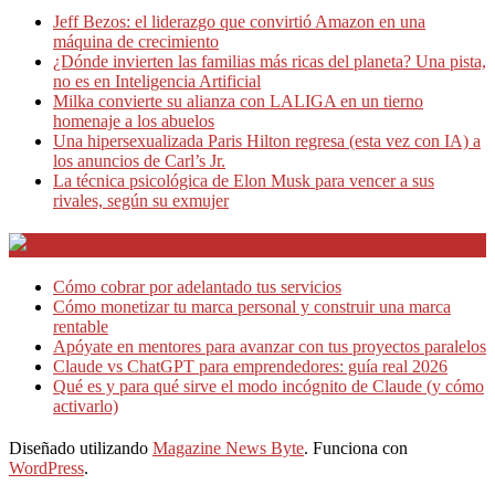
Jeff Bezos: el liderazgo que convirtió Amazon en una
máquina de crecimiento
¿Dónde invierten las familias más ricas del planeta? Una pista,
no es en Inteligencia Artificial
Milka convierte su alianza con LALIGA en un tierno
homenaje a los abuelos
Una hipersexualizada Paris Hilton regresa (esta vez con IA) a
los anuncios de Carl’s Jr.
La técnica psicológica de Elon Musk para vencer a sus
rivales, según su exmujer
Teletrabajo y Negocios
Cómo cobrar por adelantado tus servicios
Cómo monetizar tu marca personal y construir una marca
rentable
Apóyate en mentores para avanzar con tus proyectos paralelos
Claude vs ChatGPT para emprendedores: guía real 2026
Qué es y para qué sirve el modo incógnito de Claude (y cómo
activarlo)
Diseñado utilizando
Magazine News Byte
. Funciona con
WordPress
.