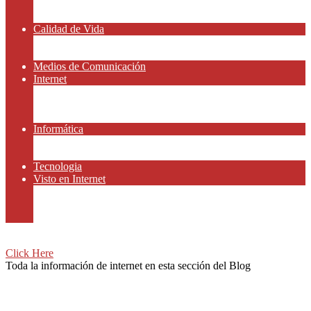
Amor y Relaciones
Frases Célebres
Calidad de Vida
Salud
Dinero y Finanzas
Medios de Comunicación
Internet
Redes Sociales
Gammers y E-sport
Recursos Gratis
Informática
Apps y Smartphones
Domotica
Tecnologia
Visto en Internet
Películas
Motor
Viajar
Click Here
Toda la información de internet en esta sección del Blog