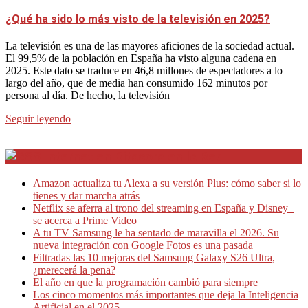
¿Qué ha sido lo más visto de la televisión en 2025?
La televisión es una de las mayores aficiones de la sociedad actual.
El 99,5% de la población en España ha visto alguna cadena en
2025. Este dato se traduce en 46,8 millones de espectadores a lo
largo del año, que de media han consumido 162 minutos por
persona al día. De hecho, la televisión
Seguir leyendo
Internet en Bitacora en la Red
Amazon actualiza tu Alexa a su versión Plus: cómo saber si lo
tienes y dar marcha atrás
Netflix se aferra al trono del streaming en España y Disney+
se acerca a Prime Video
A tu TV Samsung le ha sentado de maravilla el 2026. Su
nueva integración con Google Fotos es una pasada
Filtradas las 10 mejoras del Samsung Galaxy S26 Ultra,
¿merecerá la pena?
El año en que la programación cambió para siempre
Los cinco momentos más importantes que deja la Inteligencia
Artificial en el 2025