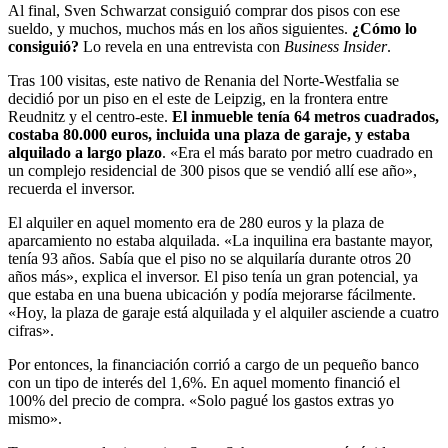
Al final, Sven Schwarzat consiguió comprar dos pisos con ese
sueldo, y muchos, muchos más en los años siguientes.
¿Cómo lo
consiguió?
Lo revela en una entrevista con
Business Insider
.
Tras 100 visitas, este nativo de Renania del Norte-Westfalia se
decidió por un piso en el este de Leipzig, en la frontera entre
Reudnitz y el centro-este.
El inmueble tenía 64 metros cuadrados,
costaba 80.000 euros, incluida una plaza de garaje, y estaba
alquilado a largo plazo
. «Era el más barato por metro cuadrado en
un complejo residencial de 300 pisos que se vendió allí ese año»,
recuerda el inversor.
El alquiler en aquel momento era de 280 euros y la plaza de
aparcamiento no estaba alquilada. «La inquilina era bastante mayor,
tenía 93 años. Sabía que el piso no se alquilaría durante otros 20
años más», explica el inversor. El piso tenía un gran potencial, ya
que estaba en una buena ubicación y podía mejorarse fácilmente.
«Hoy, la plaza de garaje está alquilada y el alquiler asciende a cuatro
cifras».
Por entonces, la financiación corrió a cargo de un pequeño banco
con un tipo de interés del 1,6%. En aquel momento financió el
100% del precio de compra. «Solo pagué los gastos extras yo
mismo».