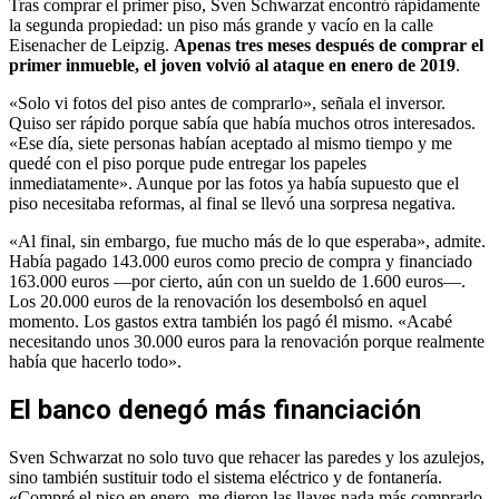
Tras comprar el primer piso, Sven Schwarzat encontró rápidamente
la segunda propiedad: un piso más grande y vacío en la calle
Eisenacher de Leipzig.
Apenas tres meses después de comprar el
primer inmueble, el joven volvió al ataque en enero de 2019
.
«Solo vi fotos del piso antes de comprarlo», señala el inversor.
Quiso ser rápido porque sabía que había muchos otros interesados.
«Ese día, siete personas habían aceptado al mismo tiempo y me
quedé con el piso porque pude entregar los papeles
inmediatamente». Aunque por las fotos ya había supuesto que el
piso necesitaba reformas, al final se llevó una sorpresa negativa.
«Al final, sin embargo, fue mucho más de lo que esperaba», admite.
Había pagado 143.000 euros como precio de compra y financiado
163.000 euros —por cierto, aún con un sueldo de 1.600 euros—.
Los 20.000 euros de la renovación los desembolsó en aquel
momento. Los gastos extra también los pagó él mismo. «Acabé
necesitando unos 30.000 euros para la renovación porque realmente
había que hacerlo todo».
El banco denegó más financiación
Sven Schwarzat no solo tuvo que rehacer las paredes y los azulejos,
sino también sustituir todo el sistema eléctrico y de fontanería.
«Compré el piso en enero, me dieron las llaves nada más comprarlo