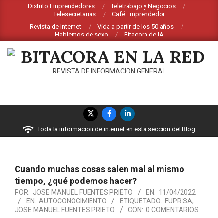
Saltar
Distrito Emprendedores
Teletrabajo y Negocios
Telesecretarias
Café Emprendedor
al
Revista de Internet
Vida a partir de los 50 años
contenido
Hablemos de sexo
Bitacora de IA
BITACORA
REVISTA DE INFORMACION GENERAL
EN
LA
Menú
RED
de
Toda la información de internet en esta sección del Blog
navegación
principal
Cuando muchas cosas salen mal al mismo
tiempo, ¿qué podemos hacer?
POR:
JOSE MANUEL FUENTES PRIETO
EN:
11/04/2022
EN:
AUTOCONOCIMIENTO
ETIQUETADO:
FUPRISA
,
JOSE MANUEL FUENTES PRIETO
CON:
0 COMENTARIOS