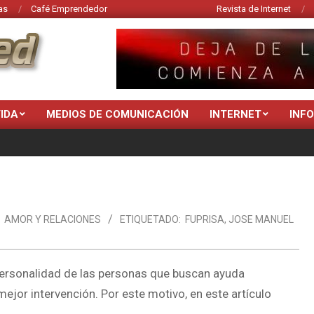
as
Café Emprendedor
Revista de Internet
VIDA
MEDIOS DE COMUNICACIÓN
INTERNET
INF
AMOR Y RELACIONES
ETIQUETADO:
FUPRISA
,
JOSE MANUEL
e personalidad de las personas que buscan ayuda
ejor intervención. Por este motivo, en este artículo