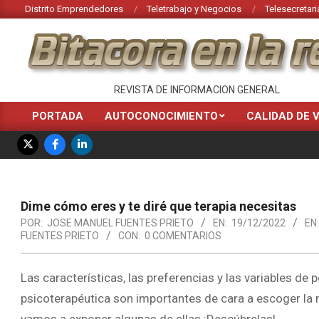
Saltar
Distrito Emprendedores
Teletrabajo y Negocios
Telesecretari
al
contenido
BITACORA
REVISTA DE INFORMACION GENERAL
EN
PORTADA
AUTOCONOCIMIENTO
CALIDAD DE 
Menú
LA
de
RED
navegación
principal
Dime cómo eres y te diré que terapia necesitas
POR:
JOSE MANUEL FUENTES PRIETO
EN:
19/12/2022
EN:
FUENTES PRIETO
CON:
0 COMENTARIOS
Las características, las preferencias y las variables d
psicoterapéutica son importantes de cara a escoger la m