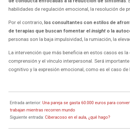
de conducta enfocadas a la reducción de síntomas
.
habilidades de regulación emocional, la resolución de 
Por el contrario,
los consultantes con estilos de afron
de terapias que buscan fomentar el
insight
o la autoc
personas son la baja impulsividad, la rumiación, la elev
La intervención que más beneficia en estos casos es la 
comprensión y el vínculo interpersonal. Será importante
cognitivo y la expresión emocional, como es el caso de l
2022-
12-
Entrada anterior:
Una pareja se gasta 60.000 euros para convert
19
trabajan mientras recorren mundo
Siguiente entrada:
Ciberacoso en el aula, ¿qué hago?