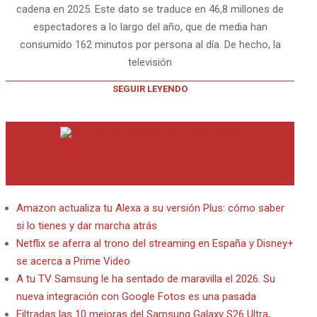
cadena en 2025. Este dato se traduce en 46,8 millones de
espectadores a lo largo del año, que de media han
consumido 162 minutos por persona al día. De hecho, la
televisión
SEGUIR LEYENDO
INTERNET EN BITACORA EN LA RED
Amazon actualiza tu Alexa a su versión Plus: cómo saber
si lo tienes y dar marcha atrás
Netflix se aferra al trono del streaming en España y Disney+
se acerca a Prime Video
A tu TV Samsung le ha sentado de maravilla el 2026. Su
nueva integración con Google Fotos es una pasada
Filtradas las 10 mejoras del Samsung Galaxy S26 Ultra,