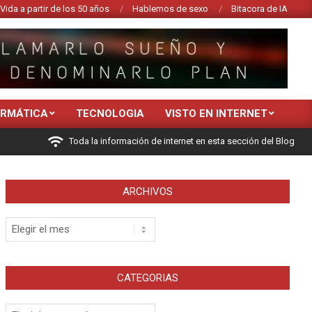
Vida a partir de los 50 años
Hablemos de sexo
Bitacora de IA
ORMÁTICA
TECNOLOGIA
VISTO EN INTERNET
Toda la información de internet en esta sección del Blog
ARCHIVOS
Archivos
CATEGORIAS
Categorias