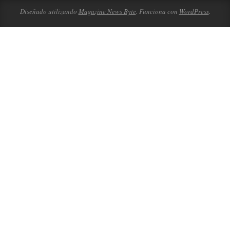
Diseñado utilizando
Magazine News Byte
. Funciona con
WordPress
.