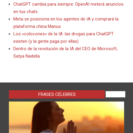
ChatGPT cambia para siempre: OpenAI meterá anuncios
en tus chats
Meta se posiciona en los agentes de IA y comprará la
plataforma china Manus
Los «colocones» de la IA: las drogas para ChatGPT
existen (y la gente paga por ellas)
Dentro de la revolución de la IA del CEO de Microsoft,
Satya Nadella
FRASES CÉLEBRES
VIEW ALL