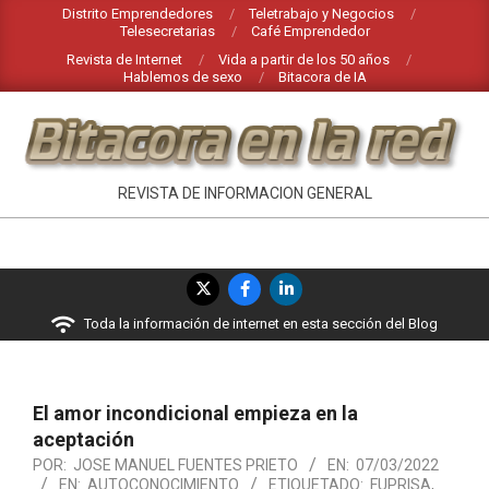
Saltar
Distrito Emprendedores
Teletrabajo y Negocios
Telesecretarias
Café Emprendedor
al
Revista de Internet
Vida a partir de los 50 años
contenido
Hablemos de sexo
Bitacora de IA
BITACORA
REVISTA DE INFORMACION GENERAL
EN
LA
Menú
RED
de
Toda la información de internet en esta sección del Blog
navegación
principal
El amor incondicional empieza en la
aceptación
POR:
JOSE MANUEL FUENTES PRIETO
EN:
07/03/2022
EN:
AUTOCONOCIMIENTO
ETIQUETADO:
FUPRISA
,