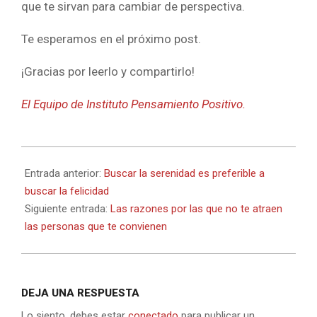
que te sirvan para cambiar de perspectiva.
Te esperamos en el próximo post.
¡Gracias por leerlo y compartirlo!
El Equipo de Instituto Pensamiento Positivo.
2022-
03-
Entrada anterior:
Buscar la serenidad es preferible a
07
buscar la felicidad
Siguiente entrada:
Las razones por las que no te atraen
las personas que te convienen
DEJA UNA RESPUESTA
Lo siento, debes estar
conectado
para publicar un