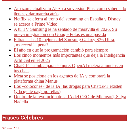
Amazon actualiza tu Alexa a su versión Plus: cómo saber si lo
tienes y dar marcha atrás
Netflix se aferra al trono del streaming en España y Disney+
se acerca a Prime Video
A tu TV Samsung le ha sentado de maravilla el 2026. Su
nueva integración con Google Fotos es una pasada
Filtradas las 10 mejoras del Samsung Galaxy S26 Ultra,
¿merecerá la pena?
El año en que la programación cambió para siempre
Los cinco momentos más importantes que deja la Inteligencia
Artificial en el 2025
ChatGPT cambia para siempre: OpenAI meterá anuncios en
tus chats
Meta se posiciona en los agentes de IA y comprará la
plataforma china Manus
Los «colocones» de la IA: las drogas para ChatGPT existen
(y la gente paga por ellas)
Dentro de la revolución de la IA del CEO de Microsoft, Satya
Nadella
Frases Célebres
View All