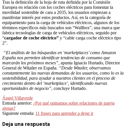
Tras la definición de la hoja de ruta definida por la Comisión
Europea en relación con los coches eléctricos para fomentar la
movilidad sostenible de cara a 2035, los usuarios empiezan a
manifestar interés por estos productos. Así, en la categoría de
equipamiento para la carga de vehículos eléctricos, algunos de los
términos específicos más buscados son “Wallbox”, una marca que
fabrica tecnologías de carga de vehículos eléctricos, seguido por
“
cargador de coche eléctrico”
y “cable carga coche eléctrico tipo
2”.
“El análisis de las búsquedas en ‘marketplaces’ como Amazon
España nos permiten identificar tendencias de consumo que
marcarán los próximos meses”,
apunta Ignacio Hurtado, Director
General de Witailer en España.
“Desde Witailer, observamos
constantemente las nuevas demandas de los usuarios, como lo es la
sostenibilidad, para ayudar a nuestros clientes en el proceso de
crecimiento dentro del ‘marketplace’, identificando nuevas
oportunidades de negocio”
, concluye Hurtado.
Ángel Villaverde
2022-
Entrada anterior:
¿Por qué opinamos sobre relaciones de pareja
08-
ajenas?
17
Siguiente entrada:
11 frases para aprender a dejar ir
Deja una respuesta