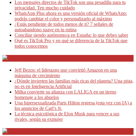
Los mensajes directos de TikTok son una pesadilla para tu
privacidad. Ten mucho cuidado
WhatsApp Plus ahora es una versión oficial de WhatsApp:
podrás cambiar el color y personalizarlo al máximo
¿Estás pendiente de todos menos de ti? 7 señales de
autoabandono suave en tu rutina
Conciliar siendo autónomo/a en España: lo que debes saber
Qué es TikTok Pro y en qué se diferencia de la TikTok que
todos conocemos
Café Emprendedor
Jeff Bezos: el liderazgo que convirtió Amazon en una
máquina de crecimiento
¿Dónde invierten las familias más ricas del planeta? Una pista,
no es en Inteligencia Artificial
Milka convierte su alianza con LALIGA en un tierno
homenaje a los abuelos
Una hipersexualizada Paris Hilton regresa (esta vez con IA) a
los anuncios de Carl’s Jr.
La técnica psicológica de Elon Musk para vencer a sus
rivales, según su exmujer
Teletrabajo y Negocios