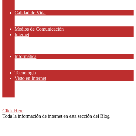
Amor y Relaciones
Frases Célebres
Calidad de Vida
Salud
Dinero y Finanzas
Medios de Comunicación
Internet
Redes Sociales
Gammers y E-sport
Recursos Gratis
Informática
Apps y Smartphones
Domotica
Tecnologia
Visto en Internet
Películas
Motor
Viajar
Click Here
Toda la información de internet en esta sección del Blog