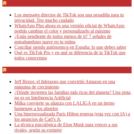
Telesecretarias
Los mensajes directos de TikTok son una pesadilla para tu
privacidad. Ten mucho cuidado
WhatsApp Plus ahora es una versión oficial de WhatsApp:
podrás cambiar el color y personalizarlo al máximo
¿Estás pendiente de todos menos de ti? 7 señales de
autoabandono suave en tu rutina
Conciliar siendo autónomo/a en España: lo que debes saber
Qué es TikTok Pro y en qué se diferencia de la TikTok que
todos conocemos
Café Emprendedor
Jeff Bezos: el liderazgo que convirtió Amazon en una
máquina de crecimiento
¿Dónde invierten las familias más ricas del planeta? Una pista,
no es en Inteligencia Artificial
Milka convierte su alianza con LALIGA en un tierno
homenaje a los abuelos
Una hipersexualizada Paris Hilton regresa (esta vez con IA) a
los anuncios de Carl’s Jr.
La técnica psicológica de Elon Musk para vencer a sus
rivales, según su exmujer