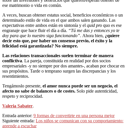
sobre las inversiones y beneficios que quieren/esperan obtener de
ese matrimonio o vida en común.
A veces, buscan obtener estatus social, beneficios económicos o un
determinado estilo de vida en el que ambos salen ganando. Las
expectativas entre ambos están en sintonía y el
quid pro
quo es ese
engranaje que hace fluir el día a día.
“Tú me das y entonces yo te
doy para que lo nuestro siga funcionando”.
Ahora bien,
¿quiere
decir esto que, por haber un consenso previo, el éxito y la
felicidad está garantizada? No siempre.
Las
relaciones transaccionales suelen terminar de manera
conflictiva
. La pareja, constituida en realidad por dos socios
empresariales -y no siempre por dos amantes-, acaban por chocar en
sus propósitos. Tarde o temprano surgen las discrepancias y los
resentimientos.
Tengámoslo presente,
el amor nunca puede ser un negocio, el
afecto no sabe de balances o de costes.
Solo pide autenticidad,
respeto y reciprocidad.
Valeria Sabater
.
2022-
Entrada anterior:
9 formas de convertirte en una persona mejor
08-
Siguiente entrada:
Los niños se comunican con su comportamiento:
28
aprende a escuchar