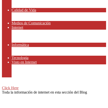
Amor y Relaciones
Frases Célebres
Calidad de Vida
Salud
Dinero y Finanzas
Medios de Comunicación
Internet
Redes Sociales
Gammers y E-sport
Recursos Gratis
Informática
Apps y Smartphones
Domotica
Tecnologia
Visto en Internet
Películas
Motor
Viajar
Click Here
Toda la información de internet en esta sección del Blog