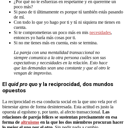
¿Por qué no te esfuerzas en respetarme y en quererme un
poco más?
Si paso de ti últimamente es porque tú también estás pasando
de mí.
Con todo lo que yo hago por ti y tú ni siquiera me tienes en
cuenta.
Si te comprometieras un poco más en mis
necesidades
,
entonces yo haría más cosas por ti.
Si no me tienes más en cuenta, esto se termina.
La pareja con una mentalidad transaccional no
siempre comunica a la otra persona cuáles son sus
expectativas y necesidades en la relación. Esto hace
que las demandas sean una constante y que al otro le
vengan de improviso.
El
quid pro quo
y la reciprocidad, dos mundos
opuestos
La reciprocidad es esa conducta social en la que uno vela por el
bienestar ajeno de forma desinteresada. Esta actitud es justo la
opuesta al egoísmo y, por tanto, al afecto transaccional.
Las
relaciones de pareja felices se sustentan precisamente en esa
forma de
altruismo
en la que los dos miembros procuran hacer
lo mejor el uno por el otro
. Sin pedir nada a cambio.