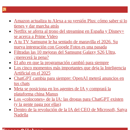
Internet en Bitacora en la Red
Amazon actualiza tu Alexa a su versión Plus: cómo saber si lo
tienes y dar marcha atrás
Netflix se aferra al trono del streaming en España y Disney+
se acerca a Prime Video
A tu TV Samsung le ha sentado de maravilla el 2026. Su
nueva integración con Google Fotos es una pasada
Filtradas las 10 mejoras del Samsung Galaxy S26 Ultra,
¿merecerá la pena?
El año en que la programación cambió para siempre
Los cinco momentos más importantes que deja la Inteligencia
Artificial en el 2025
ChatGPT cambia para siempre: OpenAI meterá anuncios en
tus chats
Meta se posiciona en los agentes de IA y comprará la
plataforma china Manus
Los «colocones» de la IA: las drogas para ChatGPT existen
(y la gente paga por ellas)
Dentro de la revolución de la IA del CEO de Microsoft, Satya
Nadella