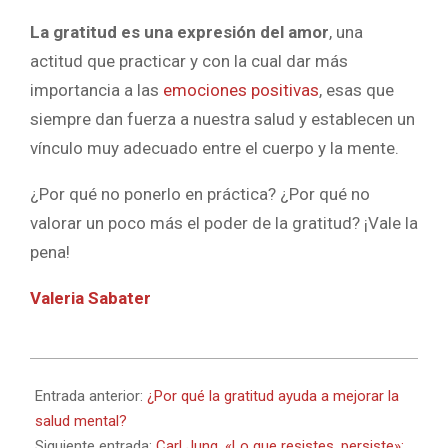
La gratitud es una expresión del amor
, una
actitud que practicar y con la cual dar más
importancia a las
emociones positivas
, esas que
siempre dan fuerza a nuestra salud y establecen un
vínculo muy adecuado entre el cuerpo y la mente.
¿Por qué no ponerlo en práctica? ¿Por qué no
valorar un poco más el poder de la gratitud? ¡Vale la
pena!
Valeria Sabater
2026-
01-
Entrada anterior:
¿Por qué la gratitud ayuda a mejorar la
09
salud mental?
Siguiente entrada:
Carl Jung, «Lo que resistes, persiste»: