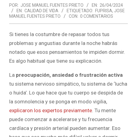
POR:
JOSE MANUEL FUENTES PRIETO
EN:
26/04/2024
EN:
CALIDAD DE VIDA
ETIQUETADO:
FUPRISA
,
JOSE
MANUEL FUENTES PRIETO
CON:
0 COMENTARIOS
Si tienes la costumbre de repasar todos tus
problemas y angustias durante la noche habrás
notado que esos pensamientos te impiden dormir.
Es algo habitual que tiene su explicación.
La
preocupación, ansiedad o frustración activa
tu sistema nervioso simpático, tu sistema de ‘lucha
o huida’. Lo que hace que tu cuerpo se despida de
la somnolencia y se ponga en modo vigilia,
explicaron los expertos previamente
. Tu mente
puede comenzar a acelerarse y tu frecuencia
cardíaca y presión arterial pueden aumentar. Eso
hace que sea mucho más difícil volver a dormir.