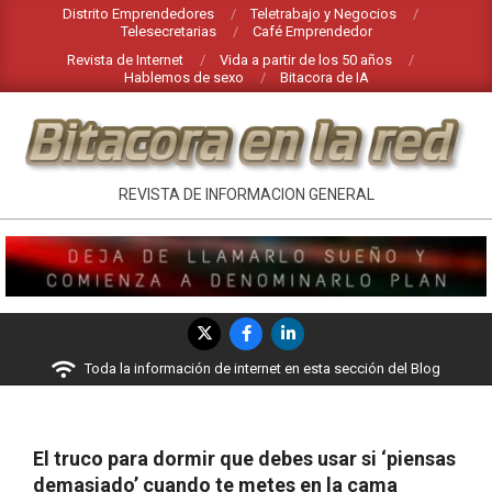
Saltar
Distrito Emprendedores
Teletrabajo y Negocios
Telesecretarias
Café Emprendedor
al
Revista de Internet
Vida a partir de los 50 años
contenido
Hablemos de sexo
Bitacora de IA
BITACORA
REVISTA DE INFORMACION GENERAL
EN
LA
RED
Menú
de
Toda la información de internet en esta sección del Blog
navegación
principal
El truco para dormir que debes usar si ‘piensas
demasiado’ cuando te metes en la cama