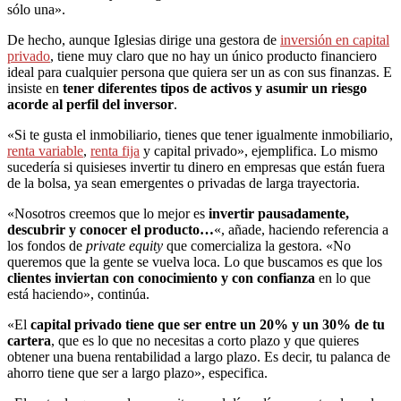
sólo una».
De hecho, aunque Iglesias dirige una gestora de
inversión en capital
privado
, tiene muy claro que no hay un único producto financiero
ideal para cualquier persona que quiera ser un as con sus finanzas. E
insiste en
tener diferentes tipos de activos y asumir un riesgo
acorde al perfil del inversor
.
«Si te gusta el inmobiliario, tienes que tener igualmente inmobiliario,
renta variable
,
renta fija
y capital privado», ejemplifica. Lo mismo
sucedería si quisieses invertir tu dinero en empresas que están fuera
de la bolsa, ya sean emergentes o privadas de larga trayectoria.
«Nosotros creemos que lo mejor es
invertir pausadamente,
descubrir y conocer el producto…
«, añade, haciendo referencia a
los fondos de
private equity
que comercializa la gestora. «No
queremos que la gente se vuelva loca. Lo que buscamos es que los
clientes inviertan con conocimiento y con confianza
en lo que
está haciendo», continúa.
«El
capital privado tiene que ser entre un 20% y un 30% de tu
cartera
, que es lo que no necesitas a corto plazo y que quieres
obtener una buena rentabilidad a largo plazo. Es decir, tu palanca de
ahorro tiene que ser a largo plazo», especifica.