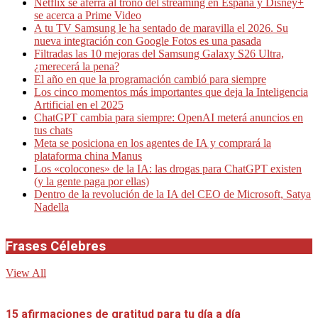
Netflix se aferra al trono del streaming en España y Disney+
se acerca a Prime Video
A tu TV Samsung le ha sentado de maravilla el 2026. Su
nueva integración con Google Fotos es una pasada
Filtradas las 10 mejoras del Samsung Galaxy S26 Ultra,
¿merecerá la pena?
El año en que la programación cambió para siempre
Los cinco momentos más importantes que deja la Inteligencia
Artificial en el 2025
ChatGPT cambia para siempre: OpenAI meterá anuncios en
tus chats
Meta se posiciona en los agentes de IA y comprará la
plataforma china Manus
Los «colocones» de la IA: las drogas para ChatGPT existen
(y la gente paga por ellas)
Dentro de la revolución de la IA del CEO de Microsoft, Satya
Nadella
Frases Célebres
View All
15 afirmaciones de gratitud para tu día a día