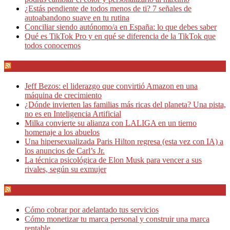
¿Estás pendiente de todos menos de ti? 7 señales de
autoabandono suave en tu rutina
Conciliar siendo autónomo/a en España: lo que debes saber
Qué es TikTok Pro y en qué se diferencia de la TikTok que
todos conocemos
Café Emprendedor
Jeff Bezos: el liderazgo que convirtió Amazon en una
máquina de crecimiento
¿Dónde invierten las familias más ricas del planeta? Una pista,
no es en Inteligencia Artificial
Milka convierte su alianza con LALIGA en un tierno
homenaje a los abuelos
Una hipersexualizada Paris Hilton regresa (esta vez con IA) a
los anuncios de Carl’s Jr.
La técnica psicológica de Elon Musk para vencer a sus
rivales, según su exmujer
Teletrabajo y Negocios
Cómo cobrar por adelantado tus servicios
Cómo monetizar tu marca personal y construir una marca
rentable