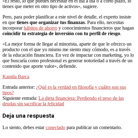
«El resto, lo que puedes necesitar en el día a día o a corto plazo, lo
tienes que meter en otro tipo de activos», sugiere.
Pero, para poder planificar a este nivel de detalle, el experto insiste
en que
tienes que organizar tus finanzas
. Para ello, necesitas
incorporar
hábitos de ahorro
y conocimientos financieros que hagan
coincidir tu estrategia de inversión con tu perfil de riesgo
.
«La mejor forma de llegar al minorista, aparte de que le ofrezco un
producto con el que yo mismo me siento muy cómodo, es a través
de la educación financiera. En vez de impactar con marketing, yo lo
que buscaría como profesional es generar notoriedad a través de un
contenido que aporte valor», defiende.
Kamila Barca
2024-
Entrada anterior:
¿Qué es la verdad en filosofía y cuáles son sus
04-
tipos?
18
Siguiente entrada:
La dieta financiera: Perdiendo el peso de las
deudas sin sacrificar la felicidad
Deja una respuesta
Lo siento, debes estar
conectado
para publicar un comentario.