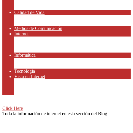
Amor y Relaciones
Frases Célebres
Calidad de Vida
Salud
Dinero y Finanzas
Medios de Comunicación
Internet
Redes Sociales
Gammers y E-sport
Recursos Gratis
Informática
Apps y Smartphones
Domotica
Tecnologia
Visto en Internet
Películas
Motor
Viajar
Click Here
Toda la información de internet en esta sección del Blog