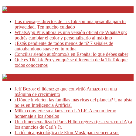
Telesecretarias
Los mensajes directos de TikTok son una pesadilla para tu
privacidad. Ten mucho cuidado
WhatsApp Plus ahora es una versión oficial de WhatsApp:
podrás cambiar el color y personalizarlo al máximo
¿Estás pendiente de todos menos de ti? 7 señales de
autoabandono suave en tu rutina
Conciliar siendo autónomo/a en España: lo que debes saber
Qué es TikTok Pro y en qué se diferencia de la TikTok que
todos conocemos
Café Emprendedor
Jeff Bezos: el liderazgo que convirtió Amazon en una
máquina de crecimiento
¿Dónde invierten las familias más ricas del planeta? Una pista,
no es en Inteligencia Artificial
Milka convierte su alianza con LALIGA en un tierno
homenaje a los abuelos
Una hipersexualizada Paris Hilton regresa (esta vez con IA) a
los anuncios de Carl’s Jr.
La técnica psicológica de Elon Musk para vencer a sus