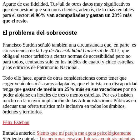
Aparte de esa fidelidad, Tur4all da otros datos muy significativos
que demuestran que son unos clientes, además, de lo más rentables
para el sector:
el 96% van acompañados y gastan un 28% más
que el resto.
El problema del sobrecoste
Francisco Sardón señaló también una circunstancia que, en parte, es
consecuencia de la
Ley de Accesibilidad Universal
de 2017, que
obliga al sector turístico a ciertas normas de accesibilidad pero no
para todos, centrados solo en los hoteles de cuatro y cinco estrellas,
y los edificios de Patrimonio Nacional.
Todo ello hace, aparte de otras consideraciones como tener que
coger vehículos más caros adaptados, que el turista con discapacidad
tenga que
gastar de media un 25% más en sus vacaciones
por no
poder alojarse en hoteles de tres o menos estrellas. Por eso insisten
mucho en la mayor implicación de las Administraciones Públicas en
adecuar una oferta turística más inclusiva en todos los ámbitos,
órdenes y territorios.
Félix Esteban
2024-
Entrada anterior:
Siento que mi pareja me agota psicológicamente
06-
Siguiente entrada:
Tus neuronas ensayan futuras aventuras mientras