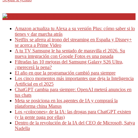
Internet en Bitacora en la Red
Amazon actualiza tu Alexa a su versión Plus: cómo saber si lo
tienes y dar marcha atrás
Netflix se aferra al trono del streaming en España y Disney+
se acerca a Prime Video
A tu TV Samsung le ha sentado de maravilla el 2026. Su
nueva integración con Google Fotos es una pasada
Filtradas las 10 mejoras del Samsung Galaxy S26 Ultra,
¿merecerá la pena?
El año en que la programación cambió para siempre
Los cinco momentos más importantes que deja la Inteligencia
Artificial en el 2025
ChatGPT cambia para siempre: OpenAI meterá anuncios en
tus chats
Meta se posiciona en los agentes de IA y comprará la
plataforma china Manus
Los «colocones» de la IA: las drogas para ChatGPT existen
(y la gente paga por ellas)
Dentro de la revolución de la IA del CEO de Microsoft, Satya
Nadella