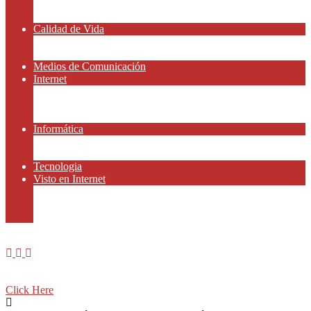
Amor y Relaciones
Frases Célebres
Calidad de Vida
Salud
Dinero y Finanzas
Medios de Comunicación
Internet
Redes Sociales
Gammers y E-sport
Recursos Gratis
Informática
Apps y Smartphones
Domotica
Tecnologia
Visto en Internet
Películas
Motor
Viajar
Click Here