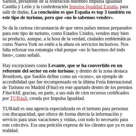
Sardón, presidente de la federación miembro Impulsa Igualdad
Castilla y León y la confederación
Impulsa Igualdad España
, para
salir de dudas.
La conclusión es que España es top 3 también en
este tipo de turismo, pero que «no lo sabemos vender»
.
Se da la curiosa circunstancia de que otros países menos preparados
para este tipo de turismo, como Estados Unidos, venden muy bien
su producto, aunque, a la hora de la verdad, ciudades emblemáticas
como Nueva York no estén a la altura en servicios inclusivos. Nos
falta reforzar esa estrategia vital porque «no lo hacemos del todo
bien», como señaló.
Hay excepciones como
Levante, que se ha convertido en un
referente del sector en este turismo
; y dentro de la zona destaca
Benidorm, que Sardón define como un «icono», un ejemplo de
accesibilidad que fue recompensado en la última Feria Internacional
de Turismo en Madrid (Fitur) en este apartado dentro de los premios
Fitur4All
, gracias, en parte, a sus más de cien recursos certificados
por
TUR4all
, creada por Impulsa Igualdad.
TUR4all es una agencia especializada en el turismo para personas
con discapacidad, que ofrece de forma directa la información y
servicio para unas vacaciones y visitas, con todo lo necesario para
este colectivo. Era una petición expresa de los clientes que ya es una
realidad.