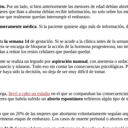
ón.
Por un lado, si bien anteriormente las menores de edad debían aborta
jeres que iban a abortar debían recibir información, no solo sobre los 
urar que realmente querían interrumpir el embarazo.
s meramente médica
. Si la paciente quisiese algo más de información, de
sta
la semana 14
de gestación. Si se acude a la clínica antes de la sema
era se encarga de bloquear la acción de la hormona progesterona, tan imp
n a retirar los restos celulares que puedan quedar.
te se realiza un legrado por
aspiración manual
, con anestesia o seda
sancio y náuseas. Todo eso sin contar las consecuencias psicológicas. P
 haya sido la decisión, no deja de ser muy difícil de tomar.
uega,
llevó a cabo un estudio
en el que se comparaban las consecuencias p
eres que habría sufrido un
aborto espontáneo
refirieron algún tipo de
as que un 20% de las mujeres que abortaron voluntariamente seguían angu
 primeras etapas de embarazo. Los casos de muerte perinatal o abortos 