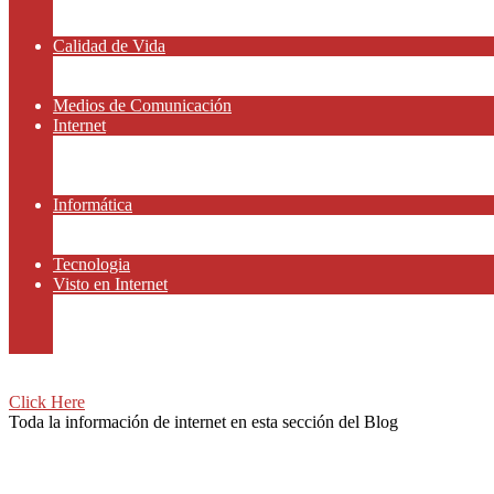
Amor y Relaciones
Frases Célebres
Calidad de Vida
Salud
Dinero y Finanzas
Medios de Comunicación
Internet
Redes Sociales
Gammers y E-sport
Recursos Gratis
Informática
Apps y Smartphones
Domotica
Tecnologia
Visto en Internet
Películas
Motor
Viajar
Click Here
Toda la información de internet en esta sección del Blog