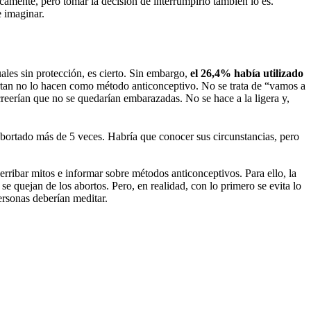
camente, pero tomar la decisión de interrumpirlo también lo es.
e imaginar.
ales sin protección, es cierto. Sin embargo,
el 26,4% había utilizado
rtan no lo hacen como método anticonceptivo. No se trata de “vamos a
eerían que no se quedarían embarazadas. No se hace a la ligera y,
bortado más de 5 veces. Habría que conocer sus circunstancias, pero
ribar mitos e informar sobre métodos anticonceptivos. Para ello, la
se quejan de los abortos. Pero, en realidad, con lo primero se evita lo
ersonas deberían meditar.