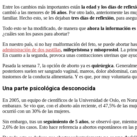
Entre los cambios más importantes están
la edad y los días de reflexi
cambió a las menores de
16 años
. Por otro lado, anteriormente las mu
familiar. Hecho esto, se les dejaban
tres días de reflexión
, para aseg
Todo esto se ha modificado, de manera que
ahora la información e
¿cuáles son los pasos para abortar?
En nuestro país, si no hay malformación del feto, se puede abortar ha
administración de dos pastillas
,
mifepristona y misoprostol
. La prim
En cuanto a la segunda, provoca unas contracciones uterinas que ayuda
Pasada la semana 7, la opción de aborto ya es
quirúrgica
. Generalmen
posteriores suelen ser sangrado vaginal, mareos, dolor abdominal, can
trastornos de la conducta alimentaria. Y es que, por muy voluntaria que
Una parte psicológica desconocida
En 2005, un equipo de científicos de la Universidad de Oslo, en Nor
embarazo. Se vio que, con el aborto aún reciente, el 47,5% de las muj
ocurrió con un 30% de las mujeres.
Sin embargo, tras un
seguimiento de 5 años
, se observó que, mientr
2,6% de los casos. Esto hace referencia a abortos espontáneos en las