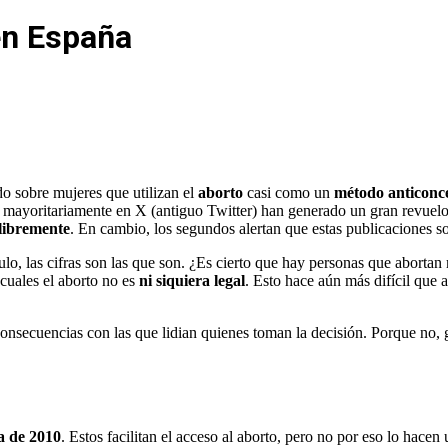
 en España
o sobre mujeres que utilizan el
aborto
casi como un
método anticonc
e mayoritariamente en X (antiguo Twitter) han generado un gran revuel
libremente
. En cambio, los segundos alertan que estas publicaciones s
culo, las cifras son las que son. ¿Es cierto que hay personas que aborta
cuales el aborto no es
ni siquiera legal
. Esto hace aún más difícil que 
 consecuencias con las que lidian quienes toman la decisión. Porque no
a de 2010
. Estos facilitan el acceso al aborto, pero no por eso lo hacen 