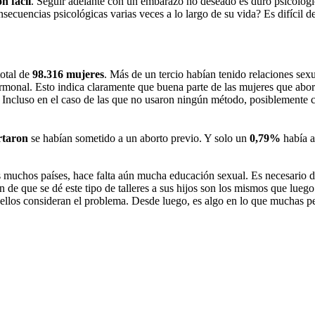
n fácil
. Seguir adelante con un embarazo no deseado es duro psicológi
secuencias psicológicas varias veces a lo largo de su vida? Es difícil d
otal de
98.316 mujeres
. Más de un tercio habían tenido relaciones sexu
rmonal. Esto indica claramente que buena parte de las mujeres que abo
ncluso en el caso de las que no usaron ningún método, posiblemente cr
rtaron
se habían sometido a un aborto previo. Y solo un
0,79%
había a
 muchos países, hace falta aún mucha educación sexual. Es necesario der
 de que se dé este tipo de talleres a sus hijos son los mismos que luego 
 ellos consideran el problema. Desde luego, es algo en lo que muchas p