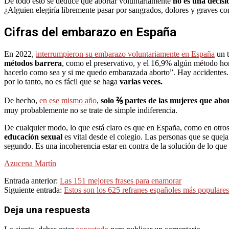
De todo esto se deduce que abortar voluntariamente
no es una decisió
¿Alguien elegiría libremente pasar por sangrados, dolores y graves con
Cifras del embarazo en España
En 2022,
interrumpieron su embarazo voluntariamente en España
un t
métodos barrera
, como el preservativo, y el 16,9% algún método ho
hacerlo como sea y si me quedo embarazada aborto”. Hay accidentes. I
por lo tanto, no es fácil que se haga
varias veces.
De hecho,
en ese mismo año
,
solo ⅖ partes de las mujeres que abo
muy probablemente no se trate de simple indiferencia.
De cualquier modo, lo que está claro es que en España, como en otros
educación sexual
es vital desde el colegio. Las personas que se quejan
segundo. Es una incoherencia estar en contra de la solución de lo que
Azucena Martín
2024-
Entrada anterior:
Las 151 mejores frases para enamorar
01-
Siguiente entrada:
Estos son los 625 refranes españoles más populares
27
Deja una respuesta