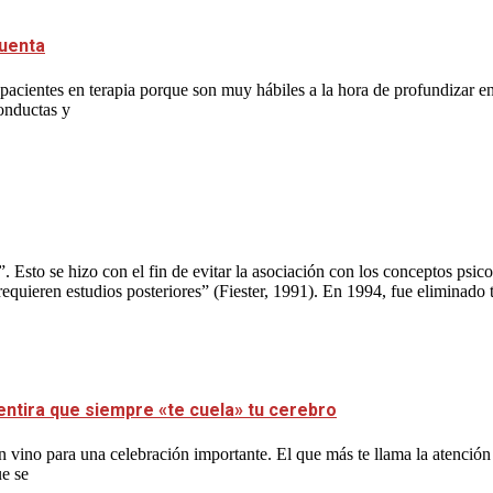
cuenta
acientes en terapia porque son muy hábiles a la hora de profundizar en 
conductas y
”. Esto se hizo con el fin de evitar la asociación con los conceptos ps
ieren estudios posteriores” (Fiester, 1991). En 1994, fue eliminado to
entira que siempre «te cuela» tu cerebro
 vino para una celebración importante. El que más te llama la atención
ue se