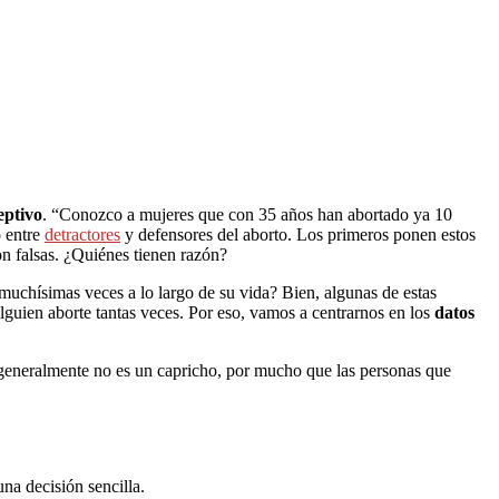
eptivo
. “Conozco a mujeres que con 35 años han abortado ya 10
o entre
detractores
y defensores del aborto. Los primeros ponen estos
on falsas. ¿Quiénes tienen razón?
n muchísimas veces a lo largo de su vida? Bien, algunas de estas
alguien aborte tantas veces. Por eso, vamos a centrarnos en los
datos
, generalmente no es un capricho, por mucho que las personas que
una decisión sencilla.