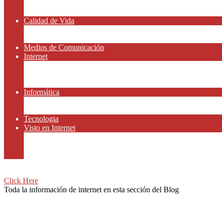
Amor y Relaciones
Frases Célebres
Calidad de Vida
Salud
Dinero y Finanzas
Medios de Comunicación
Internet
Redes Sociales
Gammers y E-sport
Recursos Gratis
Informática
Apps y Smartphones
Domotica
Tecnologia
Visto en Internet
Películas
Motor
Viajar
Click Here
Toda la información de internet en esta sección del Blog