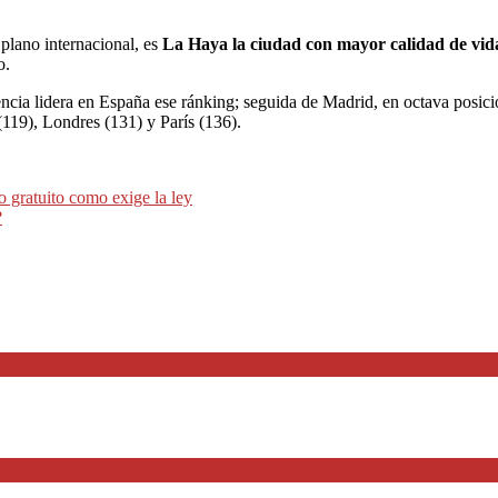
plano internacional, es
La Haya la ciudad con mayor calidad de vi
o.
lencia lidera en España ese ránking; seguida de Madrid, en octava posic
119), Londres (131) y París (136).
 gratuito como exige la ley
?