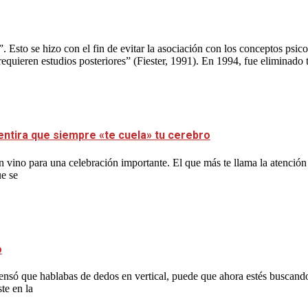
”. Esto se hizo con el fin de evitar la asociación con los conceptos ps
ieren estudios posteriores” (Fiester, 1991). En 1994, fue eliminado to
entira que siempre «te cuela» tu cerebro
 vino para una celebración importante. El que más te llama la atención
ue se
o
y pensó que hablabas de dedos en vertical, puede que ahora estés buscan
te en la