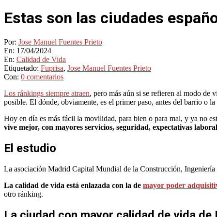
Estas son las ciudades españo
Por:
Jose Manuel Fuentes Prieto
En:
17/04/2024
En:
Calidad de Vida
Etiquetado:
Fuprisa
,
Jose Manuel Fuentes Prieto
Con:
0 comentarios
Los ránkings siempre atraen
, pero más aún si se refieren al modo de v
posible. El dónde, obviamente, es el primer paso, antes del barrio o la c
Hoy en día es más fácil la movilidad, para bien o para mal, y ya no es
vive mejor, con mayores servicios, seguridad, expectativas laborale
El estudio
La asociación Madrid Capital Mundial de la Construcción, Ingenierí
La calidad de vida está enlazada con la de
mayor poder adquisiti
otro ránking.
La ciudad con mayor calidad de vida de