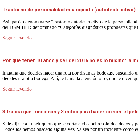
Trastorno de personalidad masoquista (autodestructivo)
Así, pasó a denominarse “trastorno autodestructivo de la personalidad
del DSM-III-R denominado “Categorías diagnósticas propuestas que requ
Seguir leyendo
Por qué tener 10 años y ser del 2016 no es lo mismo: la m
Imagina que decides hacer una ruta por distintas bodegas, buscando un
decides ir a otra bodega. Allí, te llama la atención otro, que te dicen q
Seguir leyendo
3 trucos que funcionan y 3 mitos para hacer crecer el pel
Si le dijiste a tu peluquero que te cortase el cabello solo dos dedos 
Todos los hemos buscado alguna vez, ya sea por un incidente como es