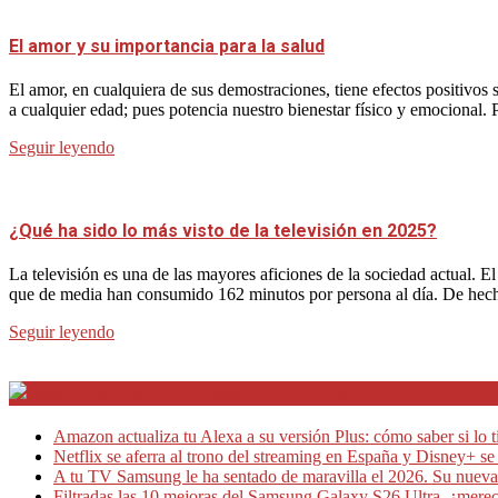
El amor y su importancia para la salud
El amor, en cualquiera de sus demostraciones, tiene efectos positivos
a cualquier edad; pues potencia nuestro bienestar físico y emocional. 
Seguir leyendo
¿Qué ha sido lo más visto de la televisión en 2025?
La televisión es una de las mayores aficiones de la sociedad actual. 
que de media han consumido 162 minutos por persona al día. De hecho
Seguir leyendo
Internet en Bitacora en la Red
Amazon actualiza tu Alexa a su versión Plus: cómo saber si lo t
Netflix se aferra al trono del streaming en España y Disney+ s
A tu TV Samsung le ha sentado de maravilla el 2026. Su nueva
Filtradas las 10 mejoras del Samsung Galaxy S26 Ultra, ¿merec