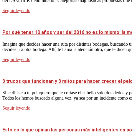
del DSM-III-R denominado “Categorías diagnósticas propuestas que requ
Seguir leyendo
Por qué tener 10 años y ser del 2016 no es lo mismo: la m
Imagina que decides hacer una ruta por distintas bodegas, buscando un
decides ir a otra bodega. Allí, te llama la atención otro, que te dicen q
Seguir leyendo
3 trucos que funcionan y 3 mitos para hacer crecer el pel
Si le dijiste a tu peluquero que te cortase el cabello solo dos dedos 
Todos los hemos buscado alguna vez, ya sea por un incidente como es
Seguir leyendo
Esto es lo que opinan las personas más inteligentes en po