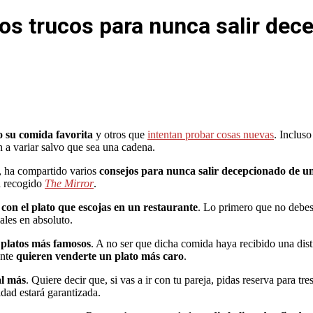
s trucos para nunca salir dece
o su comida favorita
y otros que
intentan probar cosas nuevas
. Inclus
n a variar salvo que sea una cadena.
, ha compartido varios
consejos para nunca salir decepcionado de u
ha recogido
The Mirror
.
r con el plato que escojas en un restaurante
. Lo primero que no debes 
ales en absoluto.
 platos más famosos
. A no ser que dicha comida haya recibido una dis
ente
quieren venderte un plato más caro
.
al más
. Quiere decir que, si vas a ir con tu pareja, pidas reserva para t
dad estará garantizada.