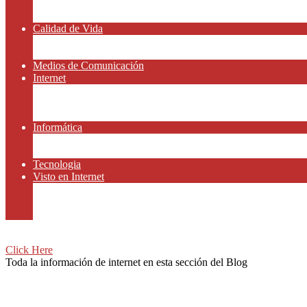
Amor y Relaciones
Frases Célebres
Calidad de Vida
Salud
Dinero y Finanzas
Medios de Comunicación
Internet
Redes Sociales
Gammers y E-sport
Recursos Gratis
Informática
Apps y Smartphones
Domotica
Tecnologia
Visto en Internet
Películas
Motor
Viajar
Click Here
Toda la información de internet en esta sección del Blog