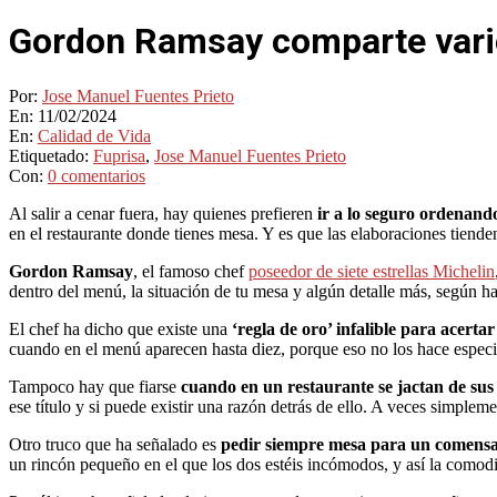
Gordon Ramsay comparte vario
Por:
Jose Manuel Fuentes Prieto
En:
11/02/2024
En:
Calidad de Vida
Etiquetado:
Fuprisa
,
Jose Manuel Fuentes Prieto
Con:
0 comentarios
Al salir a cenar fuera, hay quienes prefieren
ir a lo seguro ordenand
en el restaurante donde tienes mesa. Y es que las elaboraciones tiende
Gordon Ramsay
, el famoso chef
poseedor de siete estrellas Michelin
dentro del menú, la situación de tu mesa y algún detalle más, según 
El chef ha dicho que existe una
‘regla de oro’ infalible para acerta
cuando en el menú aparecen hasta diez, porque eso no los hace especi
Tampoco hay que fiarse
cuando en un restaurante se jactan de sus
ese título y si puede existir una razón detrás de ello. A veces simplem
Otro truco que ha señalado es
pedir siempre mesa para un comens
un rincón pequeño en el que los dos estéis incómodos, y así la comodi