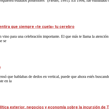
ieren estudios posteriores” (Fiester, 1991). En 1994, fue eliminado to
entira que siempre «te cuela» tu cerebro
 vino para una celebración importante. El que más te llama la atención
ue se
o
y pensó que hablabas de dedos en vertical, puede que ahora estés buscan
te en la
lítica exterior, negocios y economía sobre la incursión de