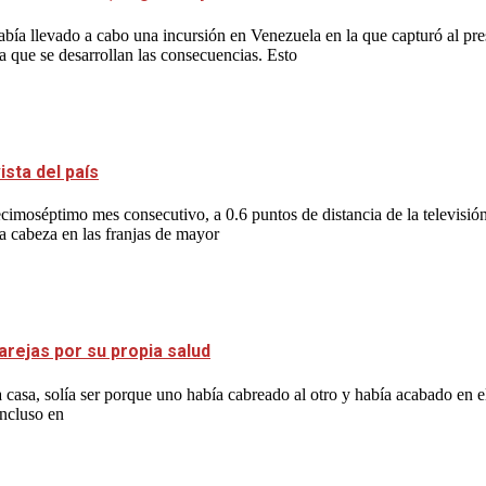
bía llevado a cabo una incursión en Venezuela en la que capturó al p
a que se desarrollan las consecuencias. Esto
sta del país
imoséptimo mes consecutivo, a 0.6 puntos de distancia de la televisió
la cabeza en las franjas de mayor
arejas por su propia salud
casa, solía ser porque uno había cabreado al otro y había acabado en e
incluso en