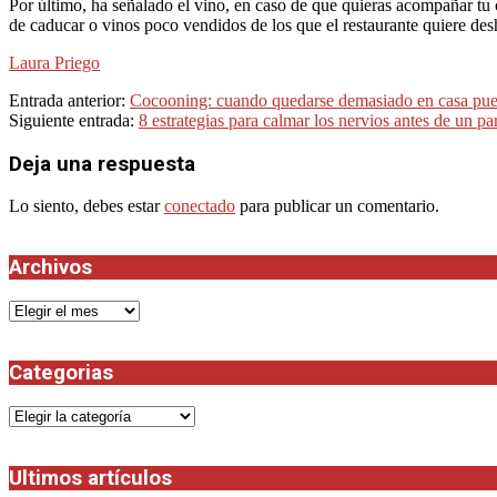
Por último, ha señalado el vino, en caso de que quieras acompañar 
de caducar o vinos poco vendidos de los que el restaurante quiere de
Laura Priego
2024-
Entrada anterior:
Cocooning: cuando quedarse demasiado en casa pued
02-
Siguiente entrada:
8 estrategias para calmar los nervios antes de un p
11
Deja una respuesta
Lo siento, debes estar
conectado
para publicar un comentario.
Archivos
Archivos
Categorias
Categorias
Ultimos artículos