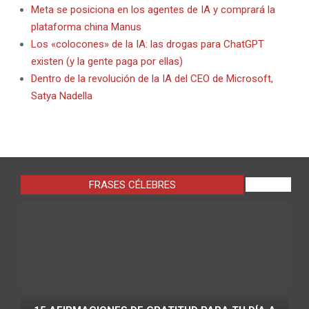
Meta se posiciona en los agentes de IA y comprará la
plataforma china Manus
Los «colocones» de la IA: las drogas para ChatGPT
existen (y la gente paga por ellas)
Dentro de la revolución de la IA del CEO de Microsoft,
Satya Nadella
FRASES CÉLEBRES
VIEW ALL