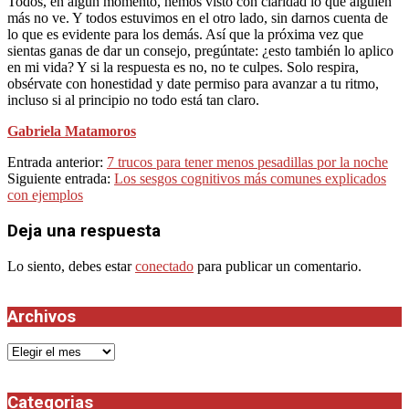
Todos, en algún momento, hemos visto con claridad lo que alguien
más no ve. Y todos estuvimos en el otro lado, sin darnos cuenta de
lo que es evidente para los demás. Así que la próxima vez que
sientas ganas de dar un consejo, pregúntate: ¿esto también lo aplico
en mi vida? Y si la respuesta es no, no te culpes. Solo respira,
obsérvate con honestidad y date permiso para avanzar a tu ritmo,
incluso si al principio no todo está tan claro.
Gabriela Matamoros
2025-
Entrada anterior:
7 trucos para tener menos pesadillas por la noche
08-
Siguiente entrada:
Los sesgos cognitivos más comunes explicados
27
con ejemplos
Deja una respuesta
Lo siento, debes estar
conectado
para publicar un comentario.
Archivos
Archivos
Categorias