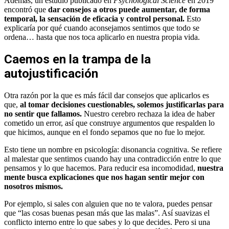
Además, un estudio publicado en
Psychological Science
en 2019
encontró que
dar consejos a otros puede aumentar, de forma
temporal, la sensación de eficacia y control personal.
Esto
explicaría por qué cuando aconsejamos sentimos que todo se
ordena… hasta que nos toca aplicarlo en nuestra propia vida.
Caemos en la trampa de la
autojustificación
Otra razón por la que es más fácil dar consejos que aplicarlos es
que,
al tomar decisiones cuestionables, solemos justificarlas para
no sentir que fallamos.
Nuestro cerebro rechaza la idea de haber
cometido un error, así que construye argumentos que respalden lo
que hicimos, aunque en el fondo sepamos que no fue lo mejor.
Esto tiene un nombre en psicología: disonancia cognitiva. Se refiere
al malestar que sentimos cuando hay una contradicción entre lo que
pensamos y lo que hacemos. Para reducir esa incomodidad,
nuestra
mente busca explicaciones que nos hagan sentir mejor con
nosotros mismos.
Por ejemplo, si sales con alguien que no te valora, puedes pensar
que “las cosas buenas pesan más que las malas”. Así suavizas el
conflicto interno entre lo que sabes y lo que decides. Pero si una