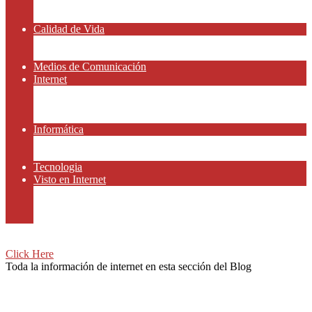
Amor y Relaciones
Frases Célebres
Calidad de Vida
Salud
Dinero y Finanzas
Medios de Comunicación
Internet
Redes Sociales
Gammers y E-sport
Recursos Gratis
Informática
Apps y Smartphones
Domotica
Tecnologia
Visto en Internet
Películas
Motor
Viajar
Click Here
Toda la información de internet en esta sección del Blog