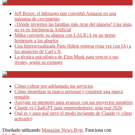
Café Emprendedor
Jeff Bezos: el liderazgo que convirtió Amazon en una
máquina de crecimiento
¿Dónde invierten las familias más ricas del planeta? Una pista,
no es en Inteligencia Artificial
Milka convierte su alianza con LALIGA en un tierno
homenaje a los abuelos
Una hipersexualizada Paris Hilton regresa (esta vez con IA) a
los anuncios de Carl’s Jr.
La técnica psicológica de Elon Musk para vencer a sus
rivales, según su exmujer
Teletrabajo y Negocios
Cómo cobrar por adelantado tus servicios
Cómo monetizar tu marca personal y construir una marca
rentable
Apóyate en mentores para avanzar con tus proyectos paralelos
Claude vs ChatGPT para emprendedores: guía real 2026
Qué es y para qué sirve el modo incógnito de Claude (y cómo
activarlo)
Diseñado utilizando
Magazine News Byte
. Funciona con