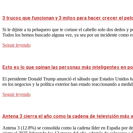
3 trucos que funcionan y 3 mitos para hacer crecer el pel
Si le dijiste a tu peluquero que te cortase el cabello solo dos dedos 
Todos los hemos buscado alguna vez, ya sea por un incidente como es
Seguir leyendo
Esto es lo que opinan las personas más inteligentes en po
El presidente Donald Trump anunció el sábado que Estados Unidos ha
en los negocios y la política exterior han estado reaccionando a medid
Seguir leyendo
Antena 3 cierra el año como la cadena de televisión más vi
Antena 3 (12.8%) se consolida como la cadena líder en España por dec