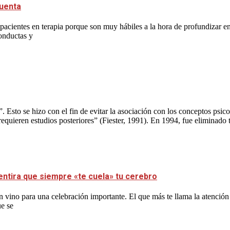
cuenta
acientes en terapia porque son muy hábiles a la hora de profundizar en 
conductas y
”. Esto se hizo con el fin de evitar la asociación con los conceptos ps
ieren estudios posteriores” (Fiester, 1991). En 1994, fue eliminado to
entira que siempre «te cuela» tu cerebro
 vino para una celebración importante. El que más te llama la atención
ue se