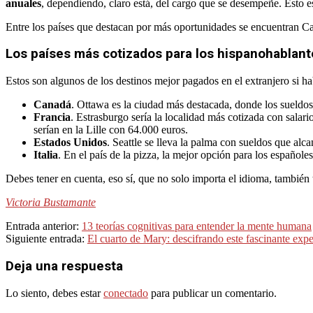
anuales
, dependiendo, claro está, del cargo que se desempeñe. Esto es
Entre los países que destacan por más oportunidades se encuentran Ca
Los países más cotizados para los hispanohablant
Estos son algunos de los destinos mejor pagados en el extranjero si hab
Canadá
. Ottawa es la ciudad más destacada, donde los sueldo
Francia
. Estrasburgo sería la localidad más cotizada con salar
serían en la Lille con 64.000 euros.
Estados Unidos
. Seattle se lleva la palma con sueldos que al
Italia
. En el país de la pizza, la mejor opción para los español
Debes tener en cuenta, eso sí, que no solo importa el idioma, también
Victoria Bustamante
2023-
Entrada anterior:
13 teorías cognitivas para entender la mente humana
08-
Siguiente entrada:
El cuarto de Mary: descifrando este fascinante exp
22
Deja una respuesta
Lo siento, debes estar
conectado
para publicar un comentario.