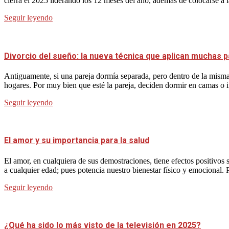
cierra el 2025 liderando los 12 meses del año, además de colocarse a 
Seguir leyendo
Divorcio del sueño: la nueva técnica que aplican muchas p
Antiguamente, si una pareja dormía separada, pero dentro de la misma 
hogares. Por muy bien que esté la pareja, deciden dormir en camas o 
Seguir leyendo
El amor y su importancia para la salud
El amor, en cualquiera de sus demostraciones, tiene efectos positivos
a cualquier edad; pues potencia nuestro bienestar físico y emocional. 
Seguir leyendo
¿Qué ha sido lo más visto de la televisión en 2025?