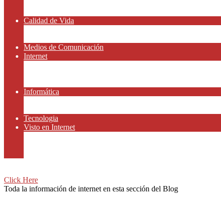
Amor y Relaciones
Frases Célebres
Calidad de Vida
Salud
Dinero y Finanzas
Medios de Comunicación
Internet
Redes Sociales
Gammers y E-sport
Recursos Gratis
Informática
Apps y Smartphones
Domotica
Tecnologia
Visto en Internet
Películas
Motor
Viajar
Click Here
Toda la información de internet en esta sección del Blog