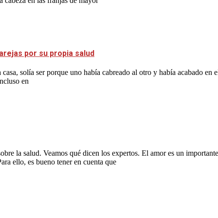
la cabeza en las franjas de mayor
arejas por su propia salud
casa, solía ser porque uno había cabreado al otro y había acabado en e
incluso en
 sobre la salud. Veamos qué dicen los expertos. El amor es un important
Para ello, es bueno tener en cuenta que