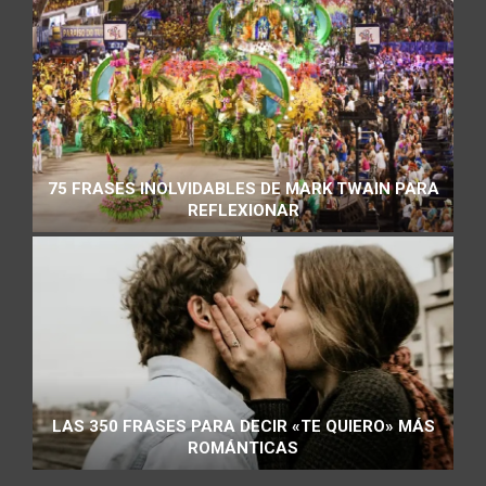
75 FRASES INOLVIDABLES DE MARK TWAIN PARA
REFLEXIONAR
LAS 350 FRASES PARA DECIR «TE QUIERO» MÁS
ROMÁNTICAS