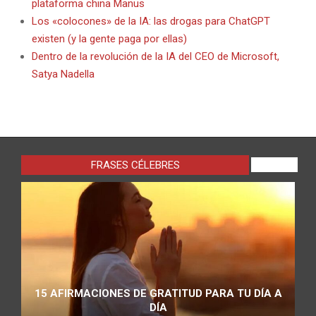
plataforma china Manus
Los «colocones» de la IA: las drogas para ChatGPT
existen (y la gente paga por ellas)
Dentro de la revolución de la IA del CEO de Microsoft,
Satya Nadella
FRASES CÉLEBRES
VIEW ALL
15 AFIRMACIONES DE GRATITUD PARA TU DÍA A
DÍA