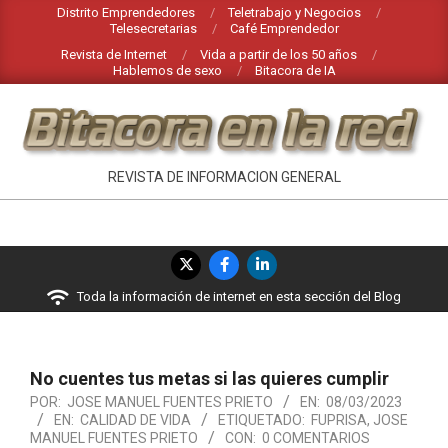
Saltar
Distrito Emprendedores
Teletrabajo y Negocios
Telesecretarias
Café Emprendedor
al
Revista de Internet
Vida a partir de los 50 años
contenido
Hablemos de sexo
Bitacora de IA
BITACORA
REVISTA DE INFORMACION GENERAL
EN
LA
Menú
RED
de
Toda la información de internet en esta sección del Blog
navegación
principal
No cuentes tus metas si las quieres cumplir
POR:
JOSE MANUEL FUENTES PRIETO
EN:
08/03/2023
EN:
CALIDAD DE VIDA
ETIQUETADO:
FUPRISA
,
JOSE
MANUEL FUENTES PRIETO
CON:
0 COMENTARIOS