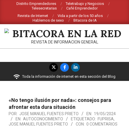
Saltar
Distrito Emprendedores
Teletrabajo y Negocios
Telesecretarias
Café Emprendedor
al
Revista de Internet
Vida a partir de los 50 años
contenido
Hablemos de sexo
Bitacora de IA
BITACORA
REVISTA DE INFORMACION GENERAL
EN
LA
Menú
RED
de
Toda la información de internet en esta sección del Blog
navegación
principal
«No tengo ilusión por nada»: consejos para
afrontar esta dura situación
POR:
JOSE MANUEL FUENTES PRIETO
EN:
19/05/2024
EN:
AUTOCONOCIMIENTO
ETIQUETADO:
FUPRISA
,
JOSE MANUEL FUENTES PRIETO
CON:
0 COMENTARIOS