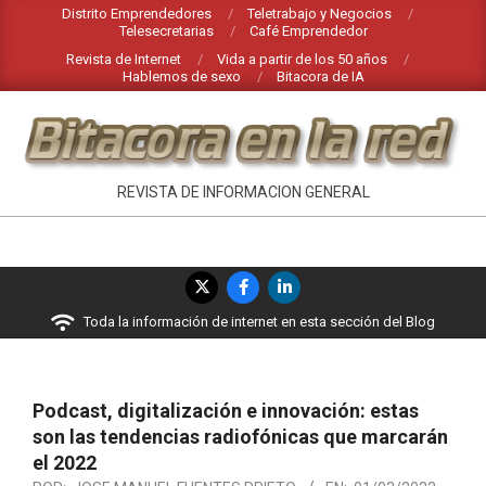
Saltar
Distrito Emprendedores
Teletrabajo y Negocios
Telesecretarias
Café Emprendedor
al
Revista de Internet
Vida a partir de los 50 años
contenido
Hablemos de sexo
Bitacora de IA
BITACORA
REVISTA DE INFORMACION GENERAL
EN
LA
Menú
RED
de
Toda la información de internet en esta sección del Blog
navegación
principal
Podcast, digitalización e innovación: estas
son las tendencias radiofónicas que marcarán
el 2022