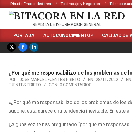
Saltar
Distrito Emprendedores
Teletrabajo y Negocios
Telesecretari
al
contenido
BITACORA
REVISTA DE INFORMACION GENERAL
EN
PORTADA
AUTOCONOCIMIENTO
CALIDAD DE 
Menú
LA
de
RED
navegación
principal
¿Por qué me responsabilizo de los problemas de 
POR:
JOSE MANUEL FUENTES PRIETO
EN:
28/11/2022
EN:
FUENTES PRIETO
CON:
0 COMENTARIOS
«¿Por qué me responsabilizo de los problemas de los d
supone, esta parece una tendencia inevitable. En este ar
¿Alguna vez te has preguntado “por qué me responsabili