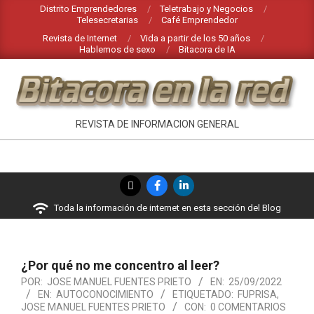
Saltar
Distrito Emprendedores
Teletrabajo y Negocios
Telesecretarias
Café Emprendedor
al
Revista de Internet
Vida a partir de los 50 años
contenido
Hablemos de sexo
Bitacora de IA
BITACORA
REVISTA DE INFORMACION GENERAL
EN
LA
Menú
RED
de
Toda la información de internet en esta sección del Blog
navegación
principal
¿Por qué no me concentro al leer?
POR:
JOSE MANUEL FUENTES PRIETO
EN:
25/09/2022
EN:
AUTOCONOCIMIENTO
ETIQUETADO:
FUPRISA
,
JOSE MANUEL FUENTES PRIETO
CON:
0 COMENTARIOS