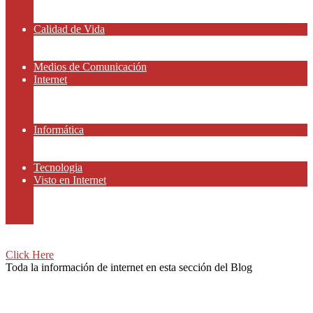
Amor y Relaciones
Frases Célebres
Calidad de Vida
Salud
Dinero y Finanzas
Medios de Comunicación
Internet
Redes Sociales
Gammers y E-sport
Recursos Gratis
Informática
Apps y Smartphones
Domotica
Tecnologia
Visto en Internet
Películas
Motor
Viajar
Click Here
Toda la información de internet en esta sección del Blog