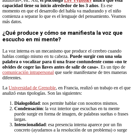
auditivas», etc. Así,
el psicólogo
Lev Vygotsky
indicó que esta
capacidad tiene su inicio alrededor de los 3 años
. Es ese
momento en que el desarrollo del habla va madurando y el niño
comienza a separar lo que es el lenguaje del pensamiento. Veamos
más datos.
¿Qué produce y cómo se manifiesta la voz que
escucho en mi mente?
La voz interna es un mecanismo que produce el cerebro cuando
hablas contigo mismo en tu cabeza.
Puede surgir con una sola
palabra o vocalizar para ti una frase contundente como «no te
olvides de coger las llaves antes de salir de casa»
. Es un tipo de
comunicación intrapersonal
que suele manifestarse de tres maneras
diferentes.
La
Universidad de Grenoble
, en Francia, realizó un trabajo en el que
analizó estas tipologías. Son las siguientes:
Dialogolidad
: nos permite hablar con nosotros mismos.
Condensación
: la voz interior que escuchas en tu mente
puede surgir en forma de imagen, de palabras sueltas o frases
largas.
Intencionalidad
: esa presencia interna aparece por un fin
concreto (ayudarnos a la resolución de un problema) o surge