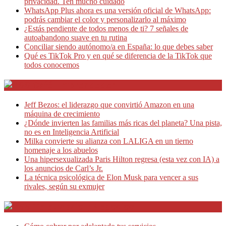
privacidad. Ten mucho cuidado
WhatsApp Plus ahora es una versión oficial de WhatsApp:
podrás cambiar el color y personalizarlo al máximo
¿Estás pendiente de todos menos de ti? 7 señales de
autoabandono suave en tu rutina
Conciliar siendo autónomo/a en España: lo que debes saber
Qué es TikTok Pro y en qué se diferencia de la TikTok que
todos conocemos
Café Emprendedor
Jeff Bezos: el liderazgo que convirtió Amazon en una
máquina de crecimiento
¿Dónde invierten las familias más ricas del planeta? Una pista,
no es en Inteligencia Artificial
Milka convierte su alianza con LALIGA en un tierno
homenaje a los abuelos
Una hipersexualizada Paris Hilton regresa (esta vez con IA) a
los anuncios de Carl’s Jr.
La técnica psicológica de Elon Musk para vencer a sus
rivales, según su exmujer
Teletrabajo y Negocios