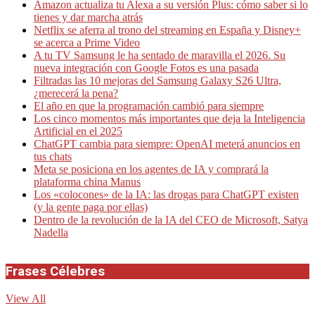
Amazon actualiza tu Alexa a su versión Plus: cómo saber si lo
tienes y dar marcha atrás
Netflix se aferra al trono del streaming en España y Disney+
se acerca a Prime Video
A tu TV Samsung le ha sentado de maravilla el 2026. Su
nueva integración con Google Fotos es una pasada
Filtradas las 10 mejoras del Samsung Galaxy S26 Ultra,
¿merecerá la pena?
El año en que la programación cambió para siempre
Los cinco momentos más importantes que deja la Inteligencia
Artificial en el 2025
ChatGPT cambia para siempre: OpenAI meterá anuncios en
tus chats
Meta se posiciona en los agentes de IA y comprará la
plataforma china Manus
Los «colocones» de la IA: las drogas para ChatGPT existen
(y la gente paga por ellas)
Dentro de la revolución de la IA del CEO de Microsoft, Satya
Nadella
Frases Célebres
View All