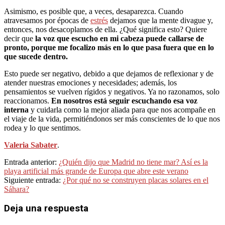
Asimismo, es posible que, a veces, desaparezca. Cuando
atravesamos por épocas de
estrés
dejamos que la mente divague y,
entonces, nos desacoplamos de ella. ¿Qué significa esto? Quiere
decir que
la voz que escucho en mi cabeza puede callarse de
pronto, porque me focalizo más en lo que pasa fuera que en lo
que sucede dentro.
Esto puede ser negativo, debido a que dejamos de reflexionar y de
atender nuestras emociones y necesidades; además, los
pensamientos se vuelven rígidos y negativos. Ya no razonamos, solo
reaccionamos.
En nosotros está seguir escuchando esa voz
interna
y cuidarla como la mejor aliada para que nos acompañe en
el viaje de la vida, permitiéndonos ser más conscientes de lo que nos
rodea y lo que sentimos.
Valeria Sabater
.
2023-
Entrada anterior:
¿Quién dijo que Madrid no tiene mar? Así es la
04-
playa artificial más grande de Europa que abre este verano
05
Siguiente entrada:
¿Por qué no se construyen placas solares en el
Sáhara?
Deja una respuesta