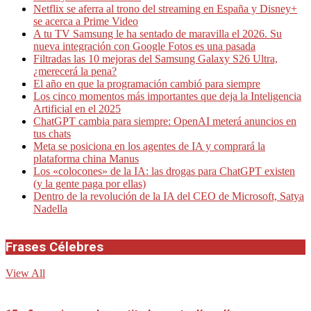
Netflix se aferra al trono del streaming en España y Disney+
se acerca a Prime Video
A tu TV Samsung le ha sentado de maravilla el 2026. Su
nueva integración con Google Fotos es una pasada
Filtradas las 10 mejoras del Samsung Galaxy S26 Ultra,
¿merecerá la pena?
El año en que la programación cambió para siempre
Los cinco momentos más importantes que deja la Inteligencia
Artificial en el 2025
ChatGPT cambia para siempre: OpenAI meterá anuncios en
tus chats
Meta se posiciona en los agentes de IA y comprará la
plataforma china Manus
Los «colocones» de la IA: las drogas para ChatGPT existen
(y la gente paga por ellas)
Dentro de la revolución de la IA del CEO de Microsoft, Satya
Nadella
Frases Célebres
View All