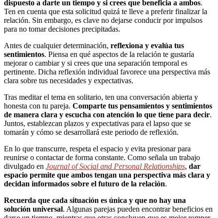
dispuesto a darte un tiempo y si crees que beneficia a ambos
.
Ten en cuenta que esta solicitud quizá te lleve a preferir finalizar la
relación. Sin embargo, es clave no dejarse conducir por impulsos
para no tomar decisiones precipitadas.
Antes de cualquier determinación,
reflexiona y evalúa tus
sentimientos
. Piensa en qué aspectos de la relación te gustaría
mejorar o cambiar y si crees que una separación temporal es
pertinente. Dicha reflexión individual favorece una perspectiva más
clara sobre tus necesidades y expectativas.
Tras meditar el tema en solitario, ten una conversación abierta y
honesta con tu pareja.
Comparte tus pensamientos y sentimientos
de manera clara y escucha con atención lo que tiene para decir
.
Juntos, establezcan plazos y expectativas para el lapso que se
tomarán y cómo se desarrollará este periodo de reflexión.
En lo que transcurre, respeta el espacio y evita presionar para
reunirse o contactar de forma constante. Como señala un trabajo
divulgado en
Journal of Social and Personal Relationships
,
dar
espacio permite que ambos tengan una perspectiva más clara y
decidan informados sobre el futuro de la relación
.
Recuerda que cada situación es única y que no hay una
solución universal
. Algunas parejas pueden encontrar beneficios en
darse un tiempo, mientras que otras concluyen que es mejor romper.