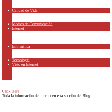
Amor y Relaciones
Frases Célebres
Calidad de Vida
Salud
Dinero y Finanzas
Medios de Comunicación
Internet
Redes Sociales
Gammers y E-sport
Recursos Gratis
Informática
Apps y Smartphones
Domotica
Tecnologia
Visto en Internet
Películas
Motor
Viajar
Click Here
Toda la información de internet en esta sección del Blog