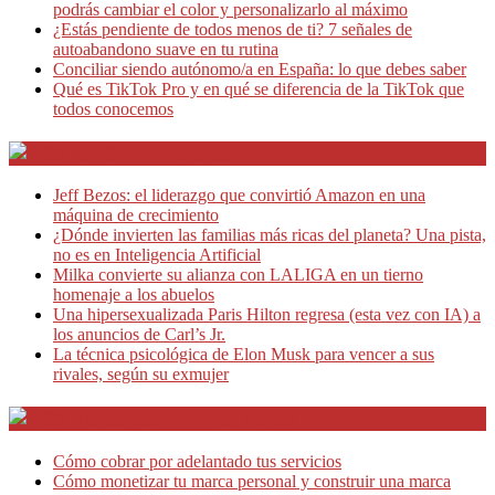
podrás cambiar el color y personalizarlo al máximo
¿Estás pendiente de todos menos de ti? 7 señales de
autoabandono suave en tu rutina
Conciliar siendo autónomo/a en España: lo que debes saber
Qué es TikTok Pro y en qué se diferencia de la TikTok que
todos conocemos
Café Emprendedor
Jeff Bezos: el liderazgo que convirtió Amazon en una
máquina de crecimiento
¿Dónde invierten las familias más ricas del planeta? Una pista,
no es en Inteligencia Artificial
Milka convierte su alianza con LALIGA en un tierno
homenaje a los abuelos
Una hipersexualizada Paris Hilton regresa (esta vez con IA) a
los anuncios de Carl’s Jr.
La técnica psicológica de Elon Musk para vencer a sus
rivales, según su exmujer
Teletrabajo y Negocios
Cómo cobrar por adelantado tus servicios
Cómo monetizar tu marca personal y construir una marca