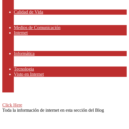
Amor y Relaciones
Frases Célebres
Calidad de Vida
Salud
Dinero y Finanzas
Medios de Comunicación
Internet
Redes Sociales
Gammers y E-sport
Recursos Gratis
Informática
Apps y Smartphones
Domotica
Tecnologia
Visto en Internet
Películas
Motor
Viajar
Click Here
Toda la información de internet en esta sección del Blog