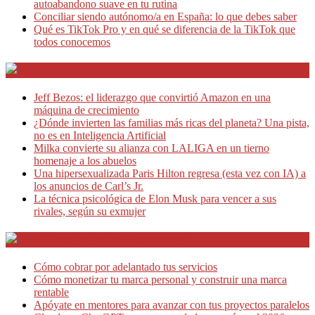
autoabandono suave en tu rutina
Conciliar siendo autónomo/a en España: lo que debes saber
Qué es TikTok Pro y en qué se diferencia de la TikTok que
todos conocemos
Café Emprendedor
Jeff Bezos: el liderazgo que convirtió Amazon en una
máquina de crecimiento
¿Dónde invierten las familias más ricas del planeta? Una pista,
no es en Inteligencia Artificial
Milka convierte su alianza con LALIGA en un tierno
homenaje a los abuelos
Una hipersexualizada Paris Hilton regresa (esta vez con IA) a
los anuncios de Carl’s Jr.
La técnica psicológica de Elon Musk para vencer a sus
rivales, según su exmujer
Teletrabajo y Negocios
Cómo cobrar por adelantado tus servicios
Cómo monetizar tu marca personal y construir una marca
rentable
Apóyate en mentores para avanzar con tus proyectos paralelos