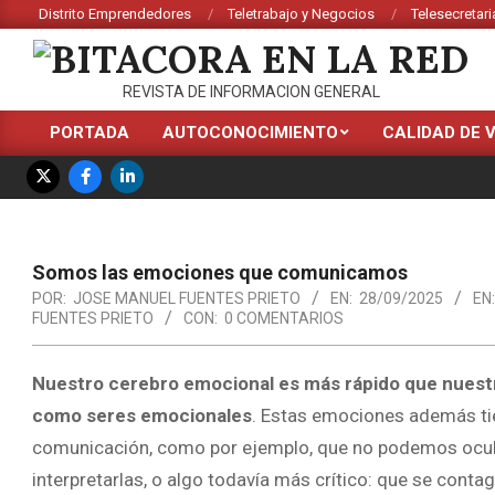
Saltar
Distrito Emprendedores
Teletrabajo y Negocios
Telesecretari
al
contenido
BITACORA
REVISTA DE INFORMACION GENERAL
EN
PORTADA
AUTOCONOCIMIENTO
CALIDAD DE 
Menú
LA
de
RED
navegación
principal
Somos las emociones que comunicamos
POR:
JOSE MANUEL FUENTES PRIETO
EN:
28/09/2025
EN:
FUENTES PRIETO
CON:
0 COMENTARIOS
Nuestro cerebro emocional es más rápido que nuestro
como seres emocionales
. Estas emociones además ti
comunicación, como por ejemplo, que no podemos oculta
interpretarlas, o algo todavía más crítico: que se cont