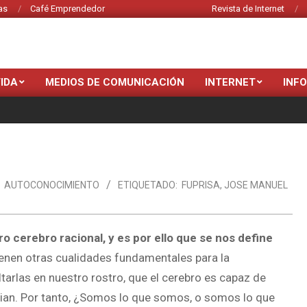
as
Café Emprendedor
Revista de Internet
VIDA
MEDIOS DE COMUNICACIÓN
INTERNET
INF
AUTOCONOCIMIENTO
ETIQUETADO:
FUPRISA
,
JOSE MANUEL
 cerebro racional, y es por ello que se nos define
enen otras cualidades fundamentales para la
rlas en nuestro rostro, que el cerebro es capaz de
agian. Por tanto, ¿Somos lo que somos, o somos lo que